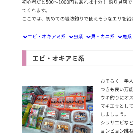
初心者だと500～1000円もあれば十分！ 釣り具
てくれます。
ここでは、初めての堤防釣りで使えそうなエサを紹
エビ・オキアミ系
虫系
貝・カニ系
魚系
エビ・オキアミ系
おそらく一番
つきも良い万
ウキ釣りにオ
マキエサとし
しましょう。
シラサエビな
ョンピョン跳