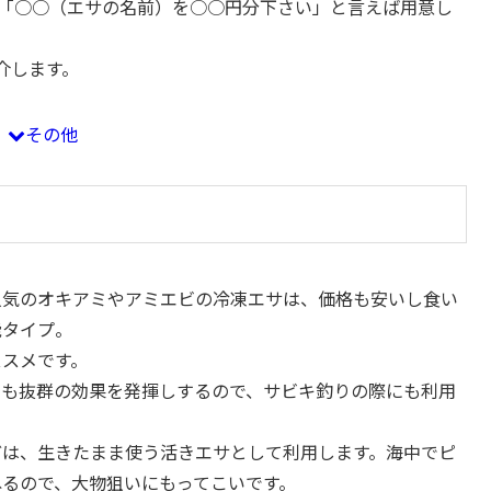
店で「○○（エサの名前）を○○円分下さい」と言えば用意し
介します。
その他
人気のオキアミやアミエビの冷凍エサは、価格も安いし食い
能タイプ。
ススメです。
ても抜群の効果を発揮しするので、サビキ釣りの際にも利用
どは、生きたまま使う活きエサとして利用します。海中でピ
ねるので、大物狙いにもってこいです。