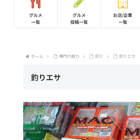
グルメ
グルメ
お店/企業
一覧
投稿一覧
一覧
ホーム
鳴門の魅力
釣り
釣りエサ
釣りエサ