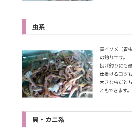
虫系
青イソメ（青
の釣りエサ。
投げ釣りにも
仕掛けるコツ
大きな虫だと
ともできます。
貝・カニ系