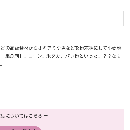
などの高級食材からオキアミや魚などを粉末状にして小麦粉
た［集魚剤］、コーン、米ヌカ、パン粉といった、？？なも
す。
道具についてはこちら －