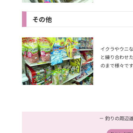
その他
イクラやウニ
と練り合わせ
のまで様々で
－ 釣りの周辺