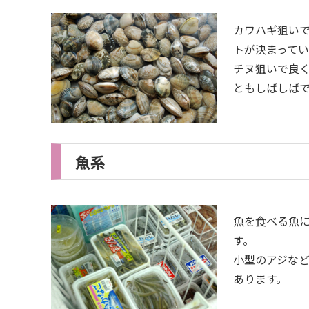
カワハギ狙い
トが決まってい
チヌ狙いで良
ともしばしば
魚系
魚を食べる魚
す。
小型のアジな
あります。