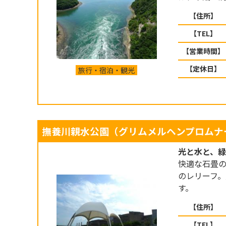
【住所】
【TEL】
【営業時間】
【定休日】
旅行・宿泊・観光
撫養川親水公園（グリムメルヘンプロムナ
光と水と、
快適な石畳
のレリーフ
す。
【住所】
【TEL】