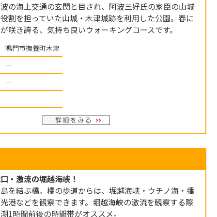
阿波の海上交通の玄関と目され、阿波三好氏の家臣の山城
な役割を担っていた山城・木津城跡を利用した公園。春に
が咲き誇る、気持ち良いウォーキングコースです。
鳴門市撫養町木津
―
―
―
蛇口・激流の堀越海峡！
田島を結ぶ橋。橋の歩道からは、堀越海峡・ウチノ海・播
観光港などを観察できます。堀越海峡の激流を観察する際
潮1時間前後の時間帯がオススメ。