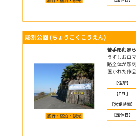
旅行・宿泊・観光
彫刻公園
(ちょうこくこうえん)
若手彫刻家
うずしおロ
路全体が彫
置かれた作
【住所】
【TEL】
【営業時間】
【定休日】
旅行・宿泊・観光