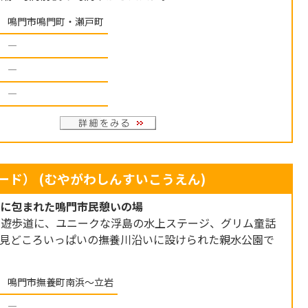
鳴門市鳴門町・瀬戸町
―
―
―
ード）
(むやがわしんすいこうえん)
緑に包まれた鳴門市民憩いの場
の遊歩道に、ユニークな浮島の水上ステージ、グリム童話
。見どころいっぱいの撫養川沿いに設けられた親水公園で
鳴門市撫養町南浜～立岩
―