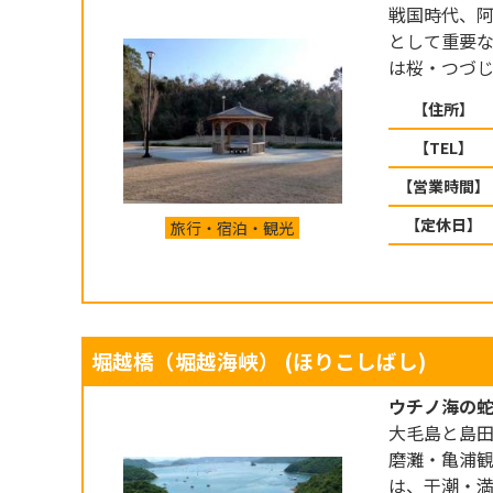
戦国時代、
として重要
は桜・つづじ
【住所】
【TEL】
【営業時間】
【定休日】
旅行・宿泊・観光
堀越橋（堀越海峡）
(ほりこしばし)
ウチノ海の
大毛島と島
磨灘・亀浦
は、干潮・満