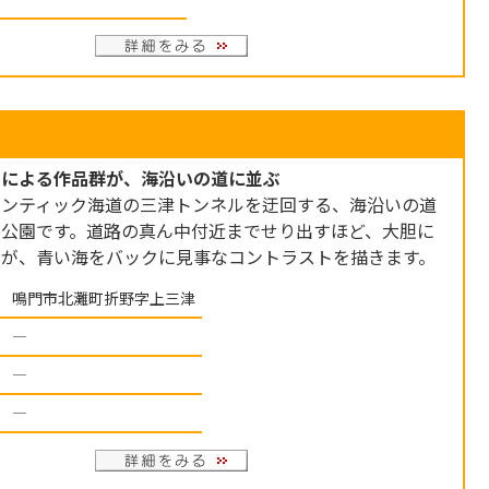
らによる作品群が、海沿いの道に並ぶ
マンティック海道の三津トンネルを迂回する、海沿いの道
刻公園です。道路の真ん中付近までせり出すほど、大胆に
品が、青い海をバックに見事なコントラストを描きます。
鳴門市北灘町折野字上三津
―
―
―