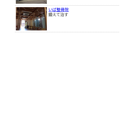
いば整骨院
鍛えて治す