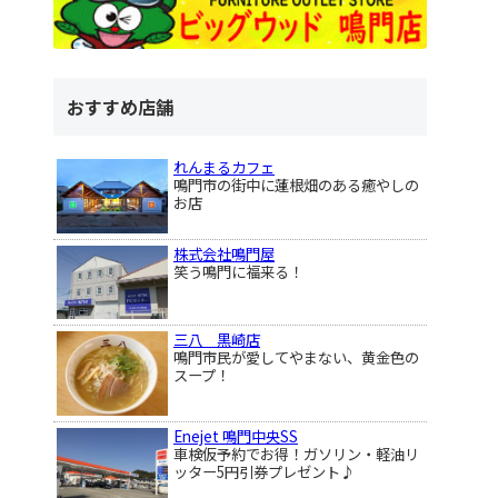
おすすめ店舗
れんまるカフェ
鳴門市の街中に蓮根畑のある癒やしの
お店
株式会社鳴門屋
笑う鳴門に福来る！
三八 黒崎店
鳴門市民が愛してやまない、黄金色の
スープ！
Enejet 鳴門中央SS
車検仮予約でお得！ガソリン・軽油リ
ッター5円引券プレゼント♪