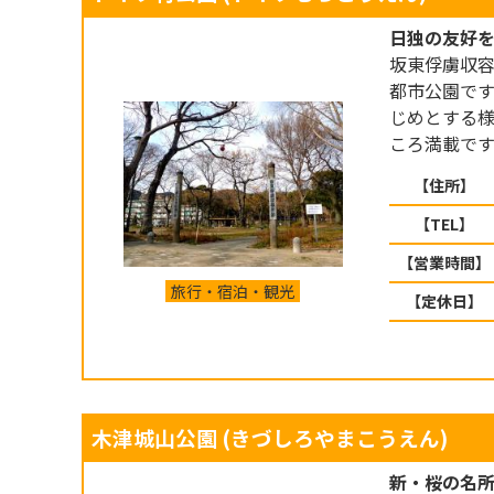
日独の友好
坂東俘虜収
都市公園で
じめとする
ころ満載です
【住所】
【TEL】
【営業時間】
旅行・宿泊・観光
【定休日】
木津城山公園
(きづしろやまこうえん)
新・桜の名