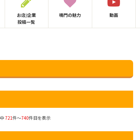
お店/企業
鳴門の
魅力
動画
投稿一覧
中
721
件～
740
件目を表示