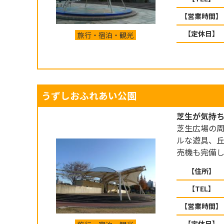
【営業時間】
【定休日】
旅行・宿泊・観光
うずしおふれあい公園
芝生が気持
芝生広場の
ルな遊具、
売機も完備し
【住所】
【TEL】
【営業時間】
【定休日】