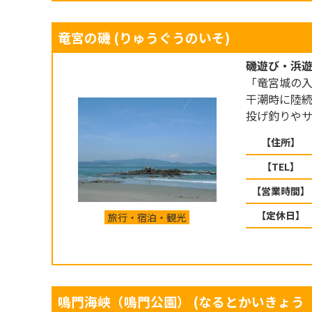
竜宮の磯
(りゅうぐうのいそ)
磯遊び・浜
「竜宮城の
干潮時に陸
投げ釣りやサ
【住所】
【TEL】
【営業時間】
【定休日】
旅行・宿泊・観光
鳴門海峡（鳴門公園）
(なるとかいきょう