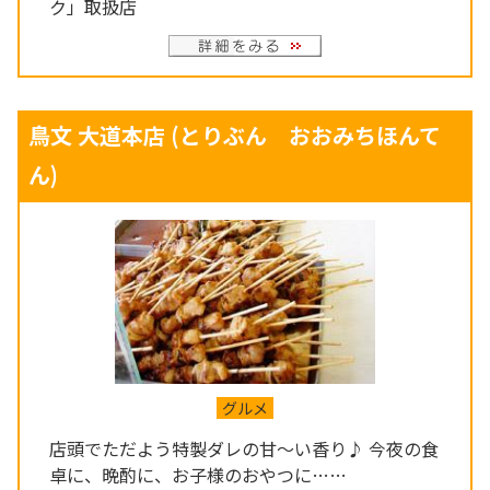
ク」取扱店
鳥文 大道本店
(とりぶん おおみちほんて
ん)
グルメ
店頭でただよう特製ダレの甘～い香り♪ 今夜の食
卓に、晩酌に、お子様のおやつに……