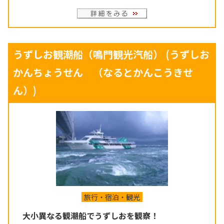
うずしお観潮船（鳴門観光汽船）
(うずしお
かんちょうせん （なるとかんこうきせ
ん）)
旅行・宿泊・観光
大小異なる観潮船でうずしおを観察！