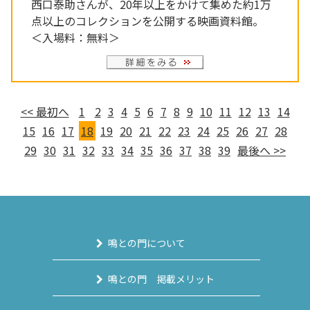
西口泰助さんが、20年以上をかけて集めた約1万
点以上のコレクションを公開する映画資料館。
＜入場料：無料＞
<< 最初へ
1
2
3
4
5
6
7
8
9
10
11
12
13
14
15
16
17
18
19
20
21
22
23
24
25
26
27
28
29
30
31
32
33
34
35
36
37
38
39
最後へ >>
鳴との門について
鳴との門 掲載メリット