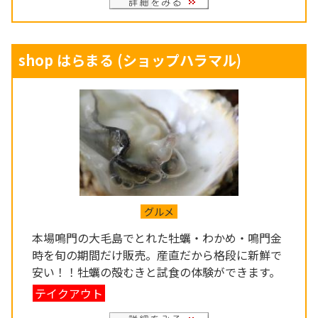
shop はらまる
(ショップハラマル)
グルメ
本場鳴門の大毛島でとれた牡蠣・わかめ・鳴門金
時を旬の期間だけ販売。産直だから格段に新鮮で
安い！！牡蠣の殻むきと試食の体験ができます。
テイクアウト