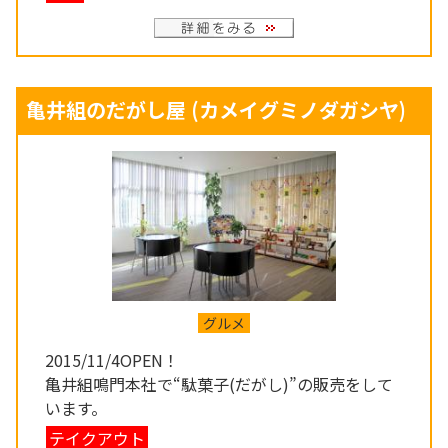
亀井組のだがし屋
(カメイグミノダガシヤ)
グルメ
2015/11/4OPEN！
亀井組鳴門本社で“駄菓子(だがし)”の販売をして
います。
テイクアウト