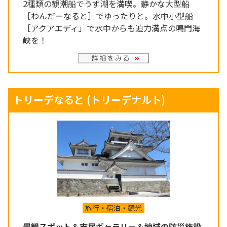
2種類の観潮船でうず潮を満喫。静かな大型船
［わんだーなると］でゆったりと。水中小型船
［アクアエディ」で水中からも迫力満点の鳴門海
峡を！
トリーデなると
(トリーデナルト)
旅行・宿泊・観光
景観スポット＆市民ギャラリー＆地域の防災施設