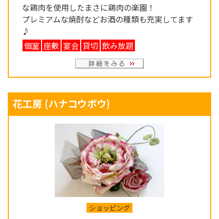
な鶏肉を使用したまさに鶏肉の楽園！
プレミアムな焼酎などお酒の種類も充実してます
♪
個室
座敷
宴会
貸切
飲み放題
花工房
(ハナコウボウ)
ショッピング