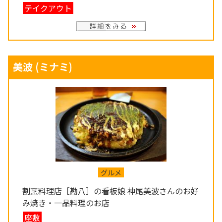
テイクアウト
美波
(ミナミ)
グルメ
割烹料理店［勘八］の看板娘 神尾美波さんのお好
み焼き・一品料理のお店
座敷