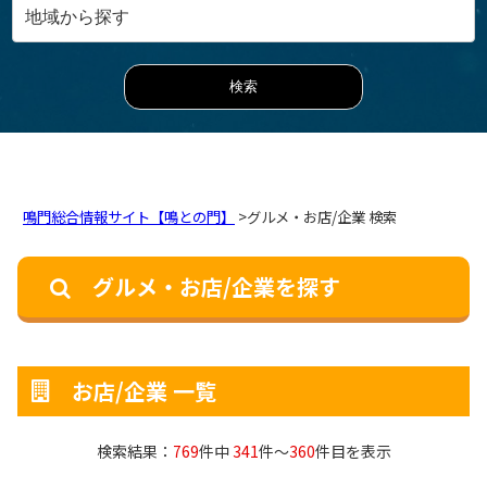
鳴門総合情報サイト【鳴との門】
>グルメ・お店/企業 検索
グルメ・お店/企業を探す
お店/企業 一覧
検索結果：
769
件中
341
件～
360
件目を表示