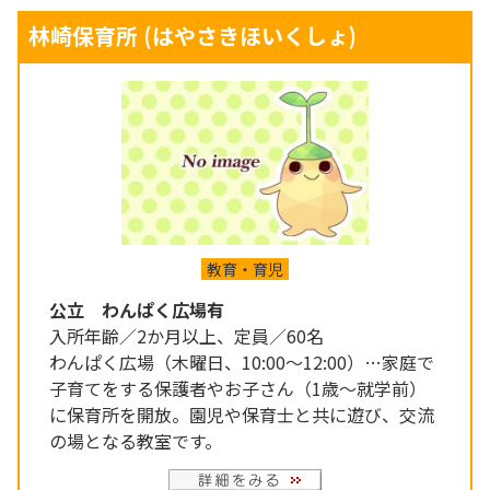
林崎保育所
(はやさきほいくしょ)
教育・育児
公立 わんぱく広場有
入所年齢／2か月以上、定員／60名
わんぱく広場（木曜日、10:00～12:00）…家庭で
子育てをする保護者やお子さん（1歳～就学前）
に保育所を開放。園児や保育士と共に遊び、交流
の場となる教室です。