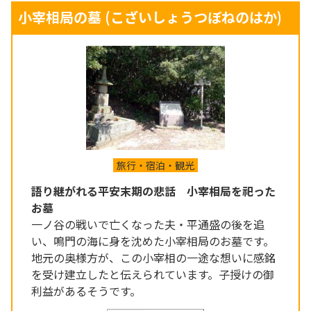
小宰相局の墓
(こざいしょうつぼねのはか)
旅行・宿泊・観光
語り継がれる平安末期の悲話 小宰相局を祀った
お墓
一ノ谷の戦いで亡くなった夫・平通盛の後を追
い、鳴門の海に身を沈めた小宰相局のお墓です。
地元の奥様方が、この小宰相の一途な想いに感銘
を受け建立したと伝えられています。子授けの御
利益があるそうです。