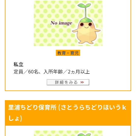
教育・育児
私立
定員／60名、入所年齢／2ヵ月以上
里浦ちどり保育所
(さとうらちどりほいうｋ
しょ)