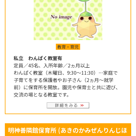
教育・育児
私立 わんぱく教室有
定員／45名、入所年齢／2ヵ月以上
わんぱく教室（木曜日、9:30～11:30）…家庭で
子育てをする保護者やお子さん（2ヵ月～就学
前）に保育所を開放。園児や保育士と共に遊び、
交流の場となる教室です。
明神善隣館保育所
(あきのかみぜんりんじほ