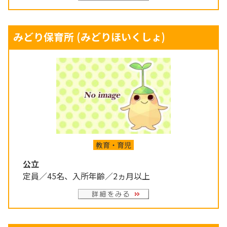
みどり保育所
(みどりほいくしょ)
教育・育児
公立
定員／45名、入所年齢／2ヵ月以上