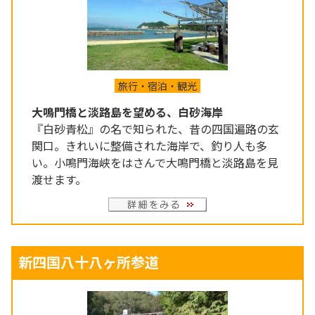
旅行・宿泊・観光
大鳴門橋と淡路島を望める、白砂海岸
『白砂青松』の名で知られた、昔の四国遍路の玄
関口。きれいに整備された海岸で、釣り人も多
い。小鳴門海峡をはさんで大鳴門橋と淡路島を見
渡せます。
新四国八十八ヶ所参道