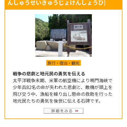
んしゅうせいきゅうじょけんしょうひ)
旅行・宿泊・観光
戦争の悲劇と地元民の勇気を伝える
太平洋戦争末期、米軍の航空機により鳴門海峡で
少年兵82名の命が失われた悲劇と、敵機が頭上を
飛び交う中、漁船を繰り出し懸命の救助を行った
地元民たちの勇気を後世に伝える石碑です。