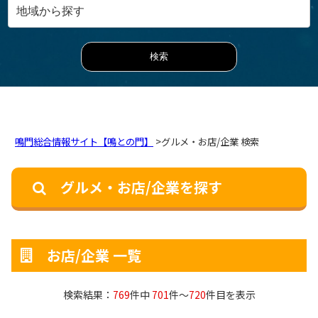
鳴門総合情報サイト【鳴との門】
>グルメ・お店/企業 検索
グルメ・お店/企業を探す
お店/企業 一覧
検索結果：
769
件中
701
件～
720
件目を表示