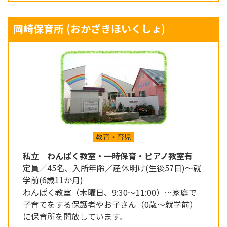
岡崎保育所
(おかざきほいくしょ)
教育・育児
私立 わんぱく教室・一時保育・ピアノ教室有
定員／45名、入所年齢／産休明け(生後57日)～就
学前(6歳11か月)
わんぱく教室（木曜日、9:30～11:00）…家庭で
子育てをする保護者やお子さん（0歳～就学前）
に保育所を開放しています。