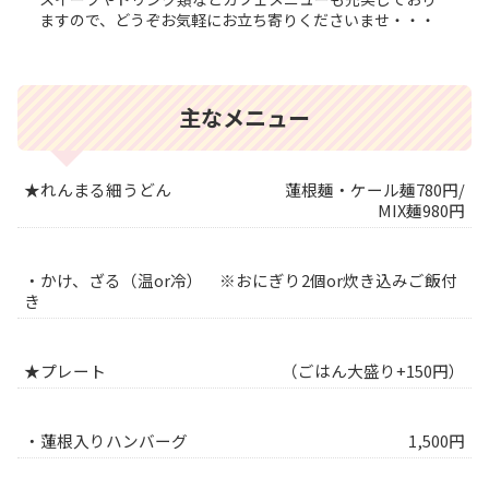
ますので、どうぞお気軽にお立ち寄りくださいませ・・・
主なメニュー
★れんまる細うどん
蓮根麺・ケール麺780円/
MIX麺980円
・かけ、ざる（温or冷） ※おにぎり2個or炊き込みご飯付
き
★プレート
（ごはん大盛り+150円）
・蓮根入りハンバーグ
1,500円