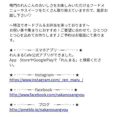
鳴門のれんこんのおいしさをお楽しみいただけるフードメ
ニューやスイーツをたくさん取り揃えていますので、是非お
越し下さい♡
～特注でオードブル＆お弁当を承っております～
お祝い事や集まりにおすすめ！ご要望に合わせて、ひとつひ
とつ心を込めてお作りします♪ご予約はお電話にて承りま
す。
★・‥…―━―スマホアプリ―━―…‥・★
れんまるCafe公式アプリができました。
App StoreやGooglePlayで「れんまる」と検索くださ
い。
★・‥…―━―Instagram―━―…‥・★
https://www.instagram.com/_ren_maru_/
★・‥…―━―Facebook―━―…‥・★
http://www.facebook.com/nakanosangyou
★・‥…―━― ブログ ―━―…‥・★
http://ameblo.jp/nakanosangyou