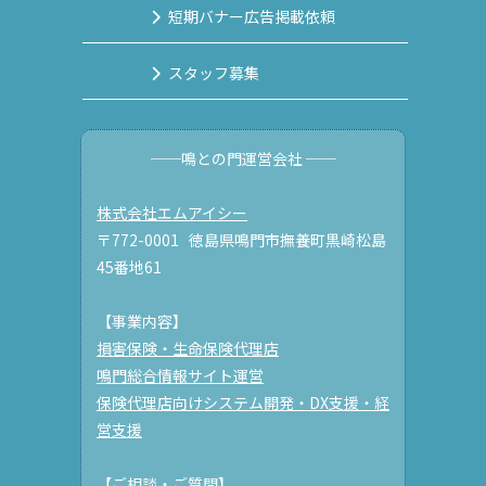
短期バナー広告掲載依頼
スタッフ募集
──鳴との門運営会社 ──
株式会社エムアイシー
〒772-0001 徳島県鳴門市撫養町黒崎松島
45番地61
【事業内容】
損害保険・生命保険代理店
鳴門総合情報サイト運営
保険代理店向けシステム開発・DX支援・経
営支援
【ご相談・ご質問】