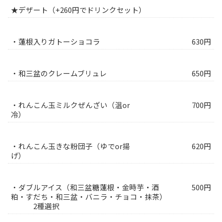
★デザート（+260円でドリンクセット）
・蓮根入りガトーショコラ
630円
・和三盆のクレームブリュレ
650円
・れんこん玉ミルクぜんざい（温or
700円
冷）
・れんこん玉きな粉団子（ゆでor揚
620円
げ）
・ダブルアイス（和三盆糖蓮根・金時芋・酒
500円
粕・すだち・和三盆・バニラ・チョコ・抹茶）
2種選択