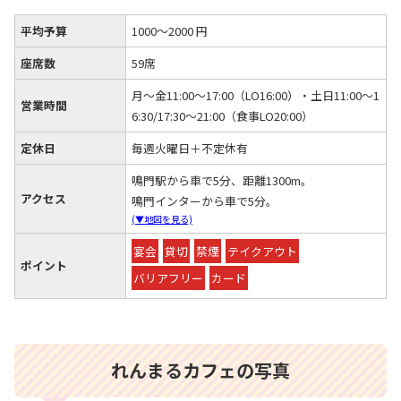
平均予算
1000～2000 円
座席数
59席
月～金11:00～17:00（LO16:00）・土日11:00～1
営業時間
6:30/17:30～21:00（食事LO20:00）
定休日
毎週火曜日＋不定休有
鳴門駅から車で5分、距離1300m。
アクセス
鳴門インターから車で5分。
(▼地図を見る)
宴会
貸切
禁煙
テイクアウト
ポイント
バリアフリー
カード
れんまるカフェの写真