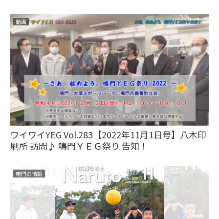
動画
ワイワイYEG Vol.283【2022年11月1日号】八木印
刷所 訪問♪ 鳴門ＹＥＧ祭り 告知！
鳴門の情報