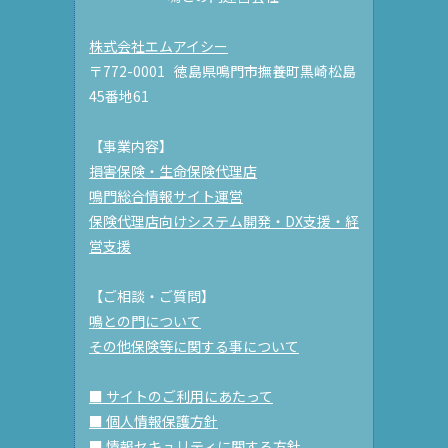
株式会社エムアイシー
〒772-0001 徳島県鳴門市撫養町黒崎松島
45番地61
【事業内容】
損害保険・生命保険代理店
鳴門総合情報サイト運営
保険代理店向けシステム開発・DX支援・経
営支援
【ご相談・ご質問】
鳴との門について
その他保険等に関する事について
■ サイトのご利用にあたって
■ 個人情報保護方針
■ 情報セキュリティに関する方針