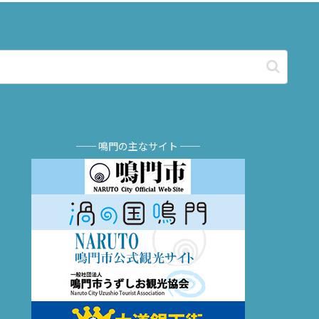
── 鳴門の主なサイト ──