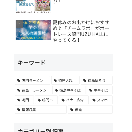
り！
夏休みのお出かけにおすす
め♪「チームラボ」がボー
トレース鳴門UZU HALLに
やってくる！
キーワード
鳴門ラーメン
徳島大起
徳島福ろう
徳島 ラーメン
徳島中華そば
中華そば
鳴門
鳴門市
バナー広告
スマホ
情報収集
停電
カテゴリー別 記事