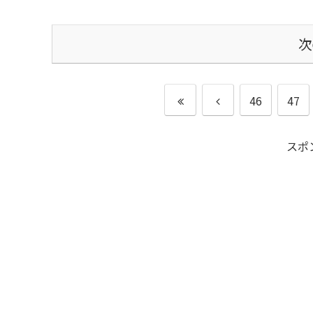
次
46
47
スポ