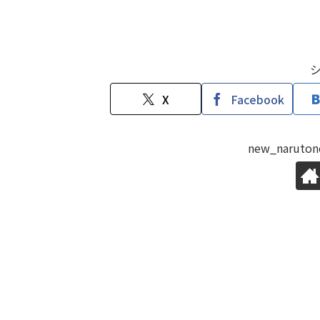
X
Facebook
new_naru