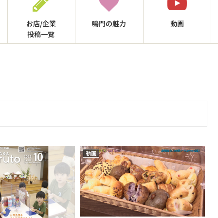
お店/企業
鳴門の
魅力
動画
投稿一覧
動画