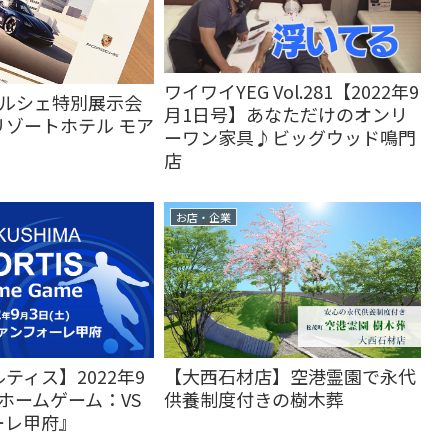
ワイワイYEG Vol.281【2022年9
ポルシェ特別展示会
月1日号】あなただけのオンリ
リゾートホテル モア
ーワン家具♪ビッグウッド鳴門
】
店
お店・企業
ティス】2022年9
【大西石材店】空港霊園で永代
『ホームゲーム：VS
供養制度付きの樹木葬
ーレ甲府』