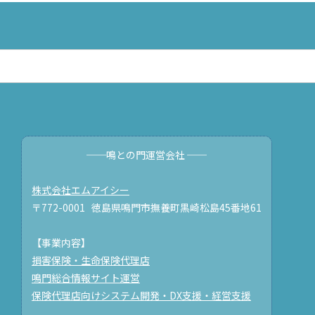
──鳴との門運営会社 ──
株式会社エムアイシー
〒772-0001 徳島県鳴門市撫養町黒崎松島45番地61
【事業内容】
損害保険・生命保険代理店
鳴門総合情報サイト運営
保険代理店向けシステム開発・DX支援・経営支援