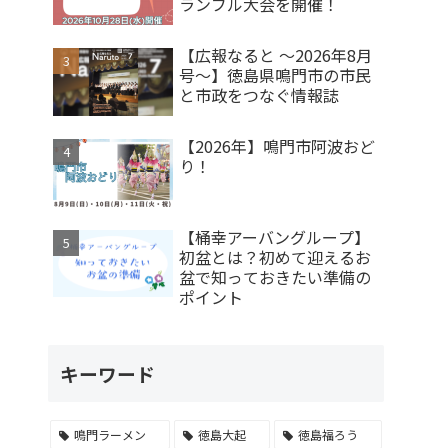
ランブル大会を開催！
【広報なると ～2026年8月
号～】徳島県鳴門市の市民
と市政をつなぐ情報誌
【2026年】鳴門市阿波おど
り！
【桶幸アーバングループ】
初盆とは？初めて迎えるお
盆で知っておきたい準備の
ポイント
キーワード
鳴門ラーメン
徳島大起
徳島福ろう