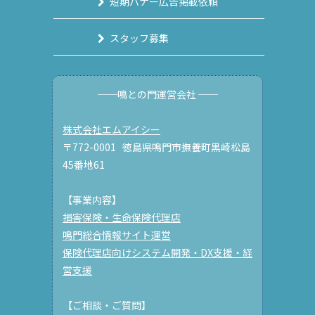
短期バナー広告掲載依頼
スタッフ募集
──鳴との門運営会社 ──
株式会社エムアイシー
〒772-0001 徳島県鳴門市撫養町黒崎松島
45番地61
【事業内容】
損害保険・生命保険代理店
鳴門総合情報サイト運営
保険代理店向けシステム開発・DX支援・経
営支援
【ご相談・ご質問】