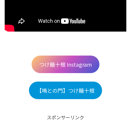
つけ麺十根 Instagram
【鳴との門】つけ麺十根
スポンサーリンク