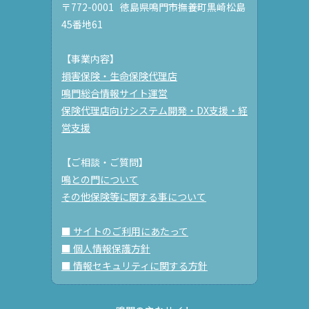
〒772-0001 徳島県鳴門市撫養町黒崎松島
45番地61
【事業内容】
損害保険・生命保険代理店
鳴門総合情報サイト運営
保険代理店向けシステム開発・DX支援・経
営支援
【ご相談・ご質問】
鳴との門について
その他保険等に関する事について
■ サイトのご利用にあたって
■ 個人情報保護方針
■ 情報セキュリティに関する方針