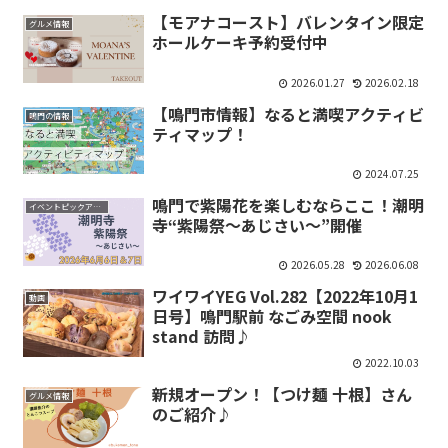
【モアナコースト】バレンタイン限定
グルメ情報
ホールケーキ予約受付中
2026.01.27
2026.02.18
【鳴門市情報】なると満喫アクティビ
鳴門の情報
ティマップ！
2024.07.25
鳴門で紫陽花を楽しむならここ！潮明
イベントピックアップ
寺“紫陽祭〜あじさい〜”開催
2026.05.28
2026.06.08
ワイワイYEG Vol.282【2022年10月1
動画
日号】鳴門駅前 なごみ空間 nook
stand 訪問♪
2022.10.03
新規オープン！【つけ麺 十根】さん
グルメ情報
のご紹介♪