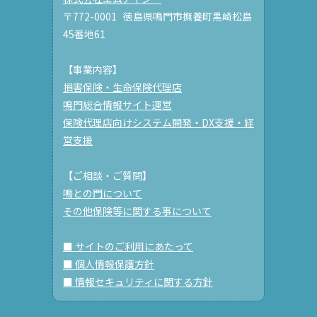
〒772-0001 徳島県鳴門市撫養町黒崎松島
45番地61
【事業内容】
損害保険・生命保険代理店
鳴門総合情報サイト運営
保険代理店向けシステム開発・DX支援・経
営支援
【ご相談・ご質問】
鳴との門について
その他保険等に関する事について
■ サイトのご利用にあたって
■ 個人情報保護方針
■ 情報セキュリティに関する方針