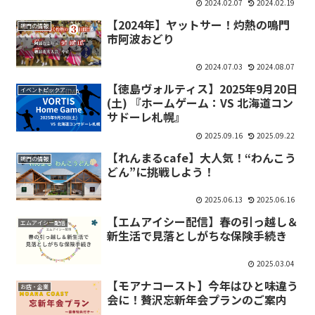
2024.02.07
2024.02.19
【2024年】ヤットサー！灼熱の鳴門
鳴門の情報
市阿波おどり
2024.07.03
2024.08.07
【徳島ヴォルティス】2025年9月20日
イベントピックアップ
(土) 『ホームゲーム：VS 北海道コン
サドーレ札幌』
2025.09.16
2025.09.22
【れんまるcafe】大人気！“わんこう
鳴門の情報
どん”に挑戦しよう！
2025.06.13
2025.06.16
【エムアイシー配信】春の引っ越し＆
エムアイシー配信
新生活で見落としがちな保険手続き
2025.03.04
【モアナコースト】今年はひと味違う
お店・企業
会に！贅沢忘新年会プランのご案内