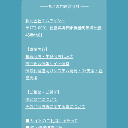
──鳴との門運営会社 ──
株式会社エムアイシー
〒772-0001 徳島県鳴門市撫養町黒崎松島
45番地61
【事業内容】
損害保険・生命保険代理店
鳴門総合情報サイト運営
保険代理店向けシステム開発・DX支援・経
営支援
【ご相談・ご質問】
鳴との門について
その他保険等に関する事について
■ サイトのご利用にあたって
■ 個人情報保護方針