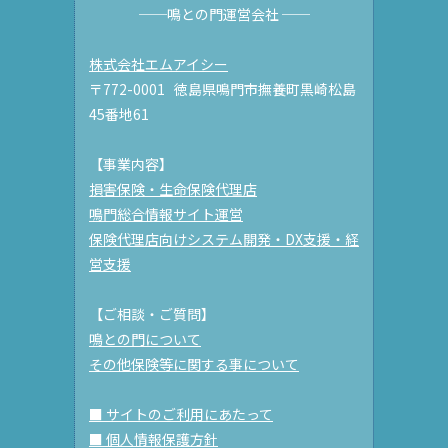
──鳴との門運営会社 ──
株式会社エムアイシー
〒772-0001 徳島県鳴門市撫養町黒崎松島
45番地61
【事業内容】
損害保険・生命保険代理店
鳴門総合情報サイト運営
保険代理店向けシステム開発・DX支援・経
営支援
【ご相談・ご質問】
鳴との門について
その他保険等に関する事について
■ サイトのご利用にあたって
■ 個人情報保護方針