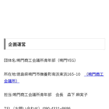
企画運営
団体名:鳴門商工会議所青年部（鳴門YEG）
所在地:徳島県鳴門市撫養町南浜東浜165−10
（鳴門商工
会議所）
担当:鳴門商工会議所青年部 会長 森下 麻実子
TEL（お問い合わせ）:090-4331ｰ8686