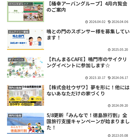
【桶幸アーバングループ】4月内覧会
イベントピックアップ
のご案内
2026.04.02
2026.04.06
鳴との門のスポンサー様を募集してい
エムアイシー配信
ます！
2025.05.20
【れんまるCAFE】鳴門市のサイクリ
終了イベント
ングイベントに参加します☆
2023.10.17
2024.06.17
【株式会社ウザワ】夢を形に！他には
鳴門の情報
ないあなただけの家づくり
2024.09.20
5/8更新「みんなで！徳島旅行割」全
鳴門の情報
国旅行支援キャンペーンが始まりまし
た！
2023.05.08