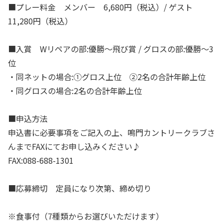
■プレー料金 メンバー 6,680円（税込）/ ゲスト
11,280円（税込）
■入賞 Wリペアの部:優勝～飛び賞 / グロスの部:優勝～3
位
・同ネットの場合:①グロス上位 ②2名の合計年齢上位
・同グロスの場合:2名の合計年齢上位
■申込方法
申込書に必要事項をご記入の上、鳴門カントリークラブさ
んまでFAXにてお申し込みください♪
FAX:088-688-1301
■応募締切 定員になり次第、締め切り
※食事付（7種類からお選びいただけます）