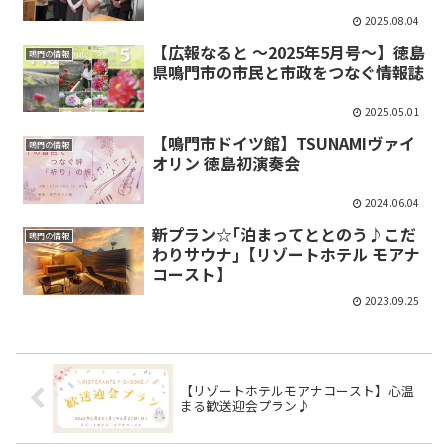
2025.08.04
【広報なると ～2025年5月号～】徳島
鳴門の情報
県鳴門市の市民と市政をつなぐ情報誌
2025.05.01
【鳴門市ドイツ館】TSUNAMIヴァイ
鳴門の情報
オリン 徳島初演奏会
2024.06.04
新プラン☆｢泊まってととのう♪こだ
鳴門の情報
わりサウナ｣【リゾートホテル モアナ
コースト】
2023.09.25
【リゾートホテルモアナコースト】心温
まる歓送迎会プラン♪