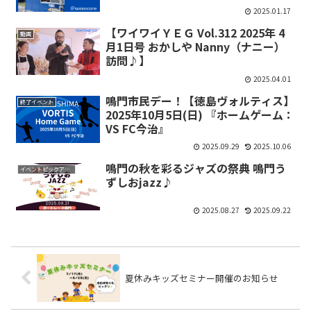
2025.01.17
【ワイワイＹＥＧ Vol.312 2025年 4
動画
月1日号 おかしや Nanny（ナニー）
訪問♪】
2025.04.01
鳴門市民デー！【徳島ヴォルティス】
終了イベント
2025年10月5日(日) 『ホームゲーム：
VS FC今治』
2025.09.29
2025.10.06
鳴門の秋を彩るジャズの祭典 鳴門う
イベントピックアップ
ずしおjazz♪
2025.08.27
2025.09.22
夏休みキッズセミナー開催のお知らせ