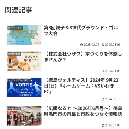
関連記事
第3回親子＆3世代グラウンド・ゴル
終了イベント
フ大会
2025.02.07
2025.03.03
【株式会社ウザワ】家づくりを体感し
鳴門の情報
ませんか？
2025.04.01
【徳島ヴォルティス】2024年 9月22
イベントピックアップ
日(日) 『ホームゲーム：VSいわき
FC』
2024.09.19
【広報なると ～2026年6月号～】徳島
鳴門の情報
県鳴門市の市民と市政をつなぐ情報誌
2026.06.01