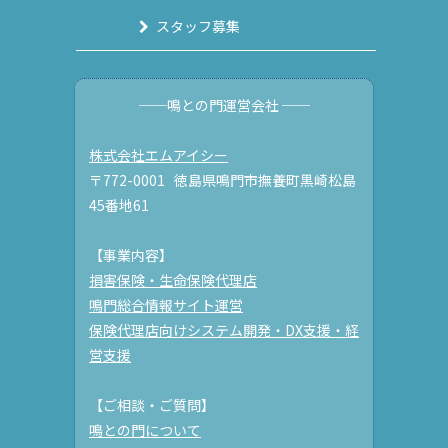
スタッフ募集
──鳴との門運営会社 ──
株式会社エムアイシー
〒772-0001 徳島県鳴門市撫養町黒崎松島
45番地61
【事業内容】
損害保険・生命保険代理店
鳴門総合情報サイト運営
保険代理店向けシステム開発・DX支援・経
営支援
【ご相談・ご質問】
鳴との門について