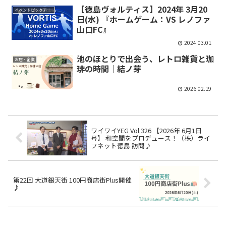
【徳島ヴォルティス】2024年 3月20
イベントピックアップ
日(水) 『ホームゲーム：VS レノファ
山口FC』
2024.03.01
池のほとりで出会う、レトロ雑貨と珈
お店・企業
琲の時間｜結ノ芽
2026.02.19
ワイワイYEG Vol.326 【2026年 6月1日
号】 和空間をプロデュース！（株）ライ
フネット徳島 訪問♪
第22回 大道銀天街 100円商店街Plus開催
♪