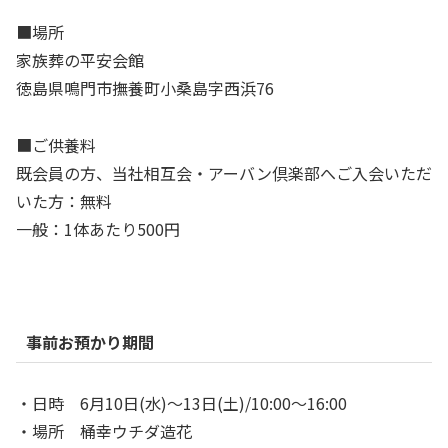
■場所
家族葬の平安会館
徳島県鳴門市撫養町小桑島字西浜76
■ご供養料
既会員の方、当社相互会・アーバン倶楽部へご入会いただ
いた方：無料
一般：1体あたり500円
事前お預かり期間
・日時 6月10日(水)～13日(土)/10:00～16:00
・場所 桶幸ウチダ造花