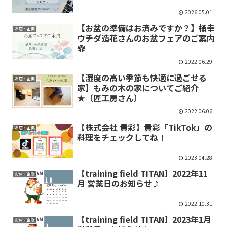
2026.05.01
【お盆の準備はお済みですか？】桶幸
お店・企業
ウチダ造花さんのお盆フェアのご案内
✿
2022.06.29
【湿度の高い季節も快適に過ごせる
お店・企業
家】もみの木の家についてご紹介
★〔匠工房さん〕
2022.06.06
【株式会社 貴彩】貴彩「TikTok」の
お店・企業
料理をチェックしてね！
2023.04.28
【training field TITAN】2022年11
お店・企業
月 営業日のお知らせ♪
2022.10.31
【training field TITAN】2023年1月
お店・企業