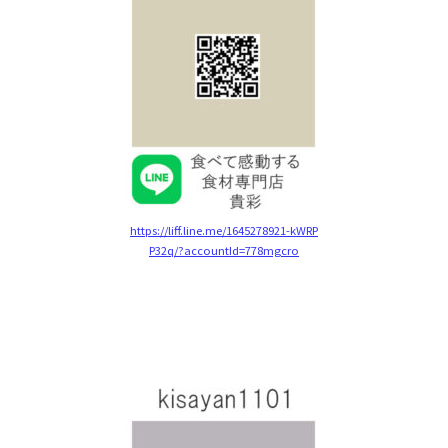
https://liff.line.me/1645278921-kWRP
P32q/?accountId=778mgcro