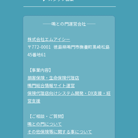
──鳴との門運営会社 ──
株式会社エムアイシー
〒772-0001 徳島県鳴門市撫養町黒崎松島
45番地61
【事業内容】
損害保険・生命保険代理店
鳴門総合情報サイト運営
保険代理店向けシステム開発・DX支援・経
営支援
【ご相談・ご質問】
鳴との門について
その他保険等に関する事について