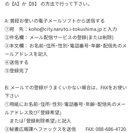
の【A】か【B】 の方法で行って下さい。
A: 普段お使いの電子メールソフトから送信する
①宛 先：koho@city.naruto.i-tokushima.jp と入力
②件名欄： メール配信サービスの登録(または削除)
③本文欄： お名前･住所･性別･電話番号･年齢･配信先のメ
ールアドレスを記入
④送信する
⑤登録完了
B: メールでの登録がうまくいかない場合は、FAXをお使い
下さい
①用紙にお名前･住所･性別･電話番号･年齢･配信先のメー
ルアドレス及び｢登録希望｣
または｢登録削除希望｣と記入
②秘書広報課へファックスを送信 FAX: 088-686-4720