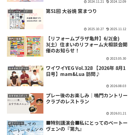
2024.11.21
2024.12.09
第51回 大谷焼 窯まつり
イベントピックアップ
2025.10.27
2025.11.12
【リフォームプラザ亀井】6/2(金)
鳴門の情報
3(土）住まいのリフォーム大相談会開
催のお知らせ！
2023.05.30
ワイワイYEG Vol.328 【2026年 8月1
おすすめスポット
日号】mam&Lua 訪問♪
2026.08.03
プレー後のお楽しみ｜鳴門カントリー
おすすめスポット
クラブのレストラン
2026.01.21
■特別講演会■私にとってのベートー
終了イベント
ヴェンの『第九』