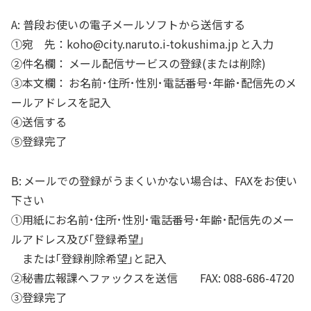
A: 普段お使いの電子メールソフトから送信する
①宛 先：koho@city.naruto.i-tokushima.jp と入力
②件名欄： メール配信サービスの登録(または削除)
③本文欄： お名前･住所･性別･電話番号･年齢･配信先のメ
ールアドレスを記入
④送信する
⑤登録完了
B: メールでの登録がうまくいかない場合は、FAXをお使い
下さい
①用紙にお名前･住所･性別･電話番号･年齢･配信先のメー
ルアドレス及び｢登録希望｣
または｢登録削除希望｣と記入
②秘書広報課へファックスを送信 FAX: 088-686-4720
③登録完了