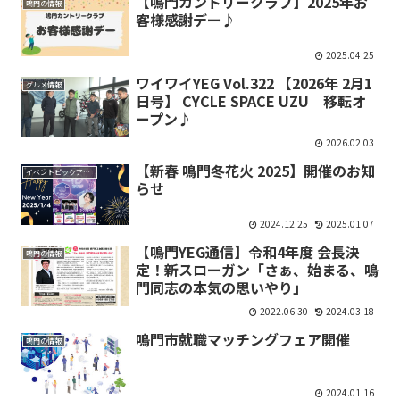
【鳴門カントリークラブ】2025年お
鳴門の情報
客様感謝デー♪
2025.04.25
ワイワイYEG Vol.322 【2026年 2月1
グルメ情報
日号】 CYCLE SPACE UZU 移転オ
ープン♪
2026.02.03
【新春 鳴門冬花火 2025】開催のお知
イベントピックアップ
らせ
2024.12.25
2025.01.07
【鳴門YEG通信】令和4年度 会長決
鳴門の情報
定！新スローガン「さぁ、始まる、鳴
門同志の本気の思いやり」
2022.06.30
2024.03.18
鳴門市就職マッチングフェア開催
鳴門の情報
2024.01.16