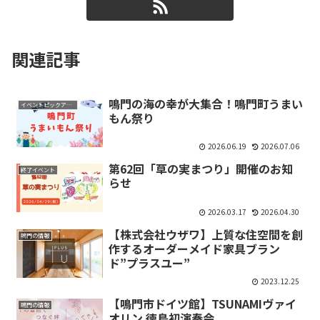
関連記事
鳴門の海の幸が大集合！鳴門町うまい
イベントピックアップ
もん祭り
2026.06.19
2026.07.06
第62回「草の実まつり」開催のお知
終了イベント
らせ
2026.03.17
2026.04.30
【株式会社ウザワ】上質な住空間を創
鳴門の情報
作するオーダーメイド家具ブラン
ド”プラスユー”
2023.12.25
【鳴門市ドイツ館】TSUNAMIヴァイ
鳴門の情報
オリン 徳島初演奏会