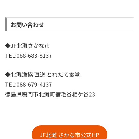
お問い合わせ
◆JF北灘さかな市
TEL:088-683-8137
◆北灘漁協 直送 とれたて食堂
TEL:088-679-4137
徳島県鳴門市北灘町宿毛谷相ケ谷23
JF北灘 さかな市公式HP