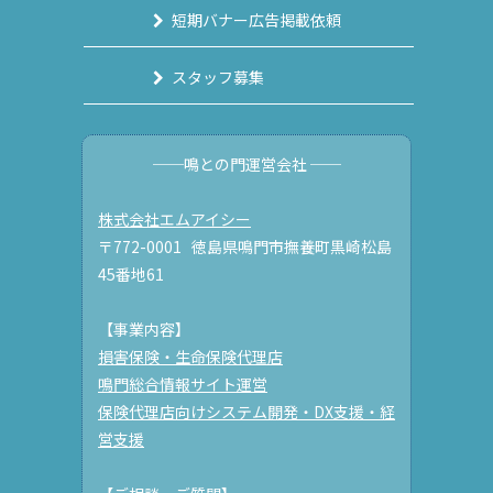
短期バナー広告掲載依頼
スタッフ募集
──鳴との門運営会社 ──
株式会社エムアイシー
〒772-0001 徳島県鳴門市撫養町黒崎松島
45番地61
【事業内容】
損害保険・生命保険代理店
鳴門総合情報サイト運営
保険代理店向けシステム開発・DX支援・経
営支援