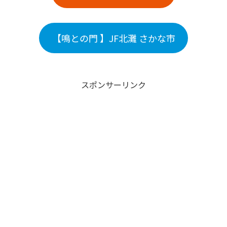
【鳴との門 】JF北灘 さかな市
スポンサーリンク