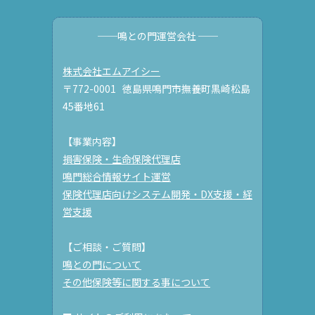
──鳴との門運営会社 ──
株式会社エムアイシー
〒772-0001 徳島県鳴門市撫養町黒崎松島
45番地61
【事業内容】
損害保険・生命保険代理店
鳴門総合情報サイト運営
保険代理店向けシステム開発・DX支援・経
営支援
【ご相談・ご質問】
鳴との門について
その他保険等に関する事について