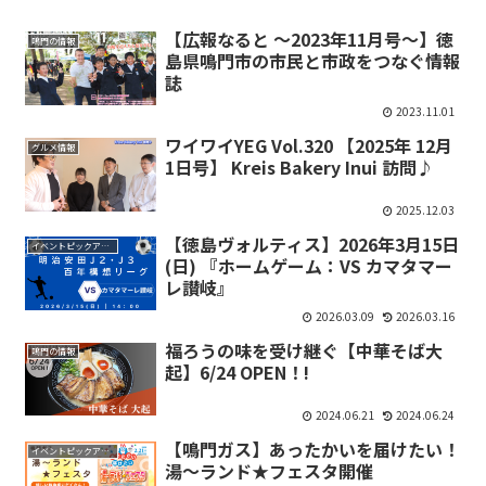
【広報なると ～2023年11月号～】徳
鳴門の情報
島県鳴門市の市民と市政をつなぐ情報
誌
2023.11.01
ワイワイYEG Vol.320 【2025年 12月
グルメ情報
1日号】 Kreis Bakery Inui 訪問♪
2025.12.03
【徳島ヴォルティス】2026年3月15日
イベントピックアップ
(日) 『ホームゲーム：VS カマタマー
レ讃岐』
2026.03.09
2026.03.16
福ろうの味を受け継ぐ【中華そば大
鳴門の情報
起】6/24 OPEN！!
2024.06.21
2024.06.24
【鳴門ガス】あったかいを届けたい！
イベントピックアップ
湯〜ランド★フェスタ開催