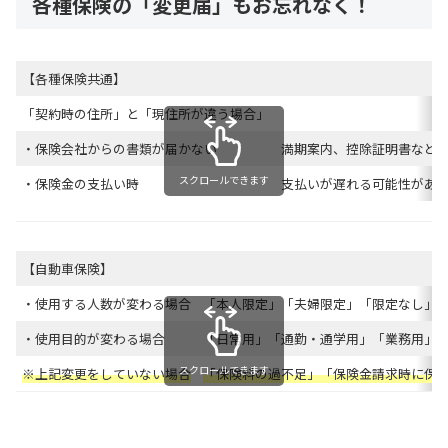
各種保険の「変更届」もお忘れなく！
【各種保険共通】
「契約時の住所」と「現住所が違う場合」
・保険会社からの書類が届かない
満期案内、控除証明書など
スクロールできます
・保険金の支払い時
支払いが遅れる可能性があ
【自動車保険】
・使用する人数が変わる場合
「本人限定」「夫婦限定」「限定なし」
・使用目的が変わる場合
「日常用」「通勤・通学用」「業務用」
スクロールできます
※上記変更をしていない場合
「保険料の過不足」「保険金
請求
時に保