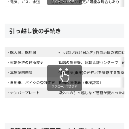
スクロールできます
・電気、ガス、水道
各会社のHPより変更が可能な場合もあり
引っ越し後の手続き
・転入届、転居届
引っ越し後(14日以内) 各自治体の窓口に
・運転免許の住所変更
管轄の警察署、運転免許センターで手続
・車庫証明申請
保管場所(車庫)の所在地を管轄する警察署
・自動車、バイクの登録変更
管轄の陸運局（車検証等）
スクロールできます
・ナンバープレート
県外への引っ越しなど管轄が変わった場