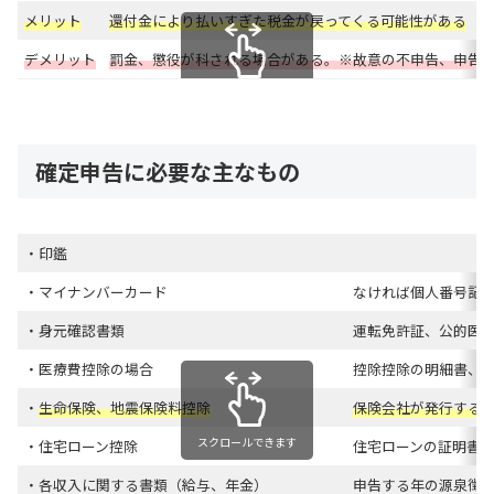
メリット
還付金により払いすぎた税金が戻ってくる可能性がある
デメリット
罰金、懲役が科される場合があ
る
。
※故意の不申告、申告
スクロールできます
確定申告に必要な主なもの
・印鑑
・マイナンバーカード
なければ個人番号記
・身元確認書類
運転免許証、公的医療
・医療費控除の場合
控除控除の明細書、医
・
生命保険、地震保険料控除
保険会社が発行する控
スクロールできます
・住宅ローン控除
住宅ローンの証明書、
・各収入に関する書類（給与、年金）
申告する年の源泉徴