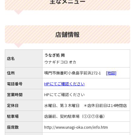
主なメニュー
店舗情報
うなぎ処 岡
店名
ウナギドコロ オカ
住所
鳴門市撫養町小桑島字前浜272-1
[地図]
電話番号
HPにてご確認ください
営業時間
HPにてご確認ください
定休日
水曜日、第３木曜日 ＊店休日前日は14時閉店
駐車場
店舗前、契約駐車場（①②⑦⑧番）
座席数
http://www.unagi-oka.com/info.htm