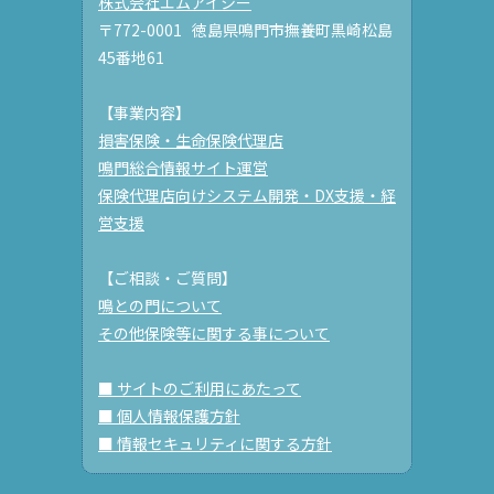
株式会社エムアイシー
〒772-0001 徳島県鳴門市撫養町黒崎松島
45番地61
【事業内容】
損害保険・生命保険代理店
鳴門総合情報サイト運営
保険代理店向けシステム開発・DX支援・経
営支援
【ご相談・ご質問】
鳴との門について
その他保険等に関する事について
■ サイトのご利用にあたって
■ 個人情報保護方針
■ 情報セキュリティに関する方針