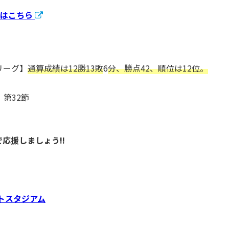
はこちら
リーグ】
通算成績は12勝13敗
6
分、勝点42、順位は12位。
第32節
応援しましょう!!
トスタジアム