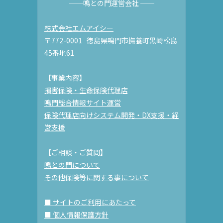
──鳴との門運営会社 ──
株式会社エムアイシー
〒772-0001 徳島県鳴門市撫養町黒崎松島
45番地61
【事業内容】
損害保険・生命保険代理店
鳴門総合情報サイト運営
保険代理店向けシステム開発・DX支援・経
営支援
【ご相談・ご質問】
鳴との門について
その他保険等に関する事について
■ サイトのご利用にあたって
■ 個人情報保護方針