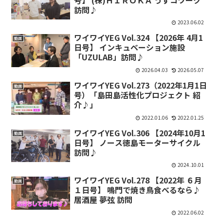
訪問♪
2023.06.02
ワイワイYEG Vol.324 【2026年 4月1
動画
日号】 インキュベーション施設
「UZULAB」訪問♪
2026.04.03
2026.05.07
ワイワイYEG Vol.273（2022年1月1日
動画
号）「島田島活性化プロジェクト 紹
介♪」
2022.01.06
2022.01.25
ワイワイYEG Vol.306 【2024年10月1
動画
日号】 ノース徳島モーターサイクル
訪問♪
2024.10.01
ワイワイYEG Vol.278 【2022年 ６月
動画
１日号】 鳴門で焼き鳥食べるなら♪
居酒屋 夢弦 訪問
2022.06.02