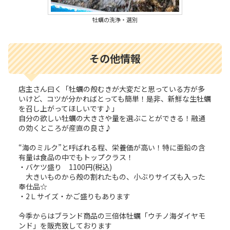
牡蠣の洗浄・選別
その他情報
店主さん曰く「牡蠣の殻むきが大変だと思っている方が多
いけど、コツが分かればとっても簡単！是非、新鮮な生牡蠣
を召し上がってほしいです♪」
自分の欲しい牡蠣の大きさや量を選ぶことができる！融通
の効くところが産直の良さ♪
“海のミルク”と呼ばれる程、栄養価が高い！特に亜鉛の含
有量は食品の中でもトップクラス！
・バケツ盛り 1100円(税込)
大きいものから殻の割れたもの、小ぶりサイズも入った
奉仕品☆
・2Ｌサイズ・かご盛りもあります
今季からはブランド商品の三倍体牡蠣「ウチノ海ダイヤモ
ンド」を販売致しております