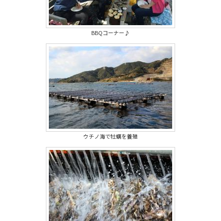
BBQコーナー♪
ウチノ海で牡蠣を養殖