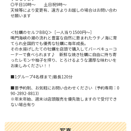
◎平日10時～ 土日祝9時～
天候等により変更有、遠方よりお越しの場合はお問い合わ
せ願います
＜牡蠣のセルフBBQ＞［一人当り1500円～］
鳴門海峡の潮の流れと豊富な自然に恵まれたウチノ海に育
てられ全国的でも優秀な牡蠣に毎年成長。
その水揚げしたての牡蠣を店頭で購入してバーベキューコ
ーナーで食べられます♪ 新鮮な焼き牡蠣に自由に持ち寄
ったレモンや柚子を搾り、とろけるような濃厚な味わいを
お楽しみください！！
■1グループ4名様まで/最長120分
■要予約制、お気軽にお問い合わせください（予約専用：0
90-2892-8813）
※年末年始、週末は店頭販売を優先致しますので受付でき
ない場合有り
写真