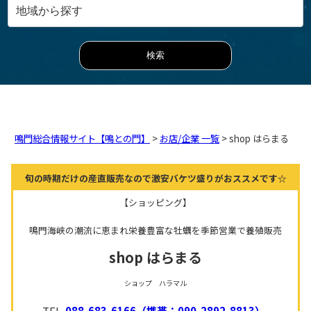
鳴門総合情報サイト【鳴との門】
>
お店/企業 一覧
> shop はらまる
旬の時期だけの産直販売なので激安バケツ盛りがおススメです☆
【ショッピング】
鳴門海峡の潮流に恵まれ栄養豊富な牡蠣を季節営業で養殖販売
shop はらまる
ショップ ハラマル
TEL.
088-683-6166（携帯：090-2892-8813）