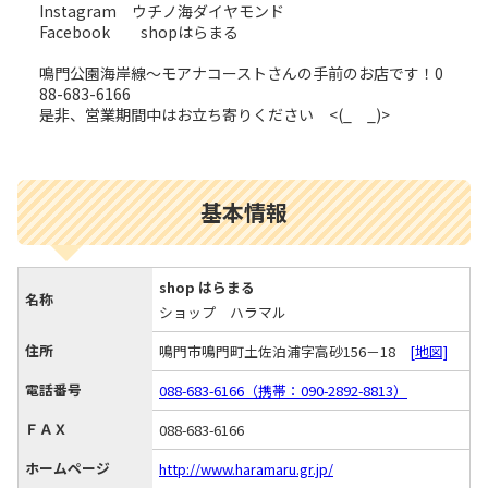
Instagram ウチノ海ダイヤモンド
Facebook shopはらまる
鳴門公園海岸線～モアナコーストさんの手前のお店です！0
88-683-6166
是非、営業期間中はお立ち寄りください <(_ _)>
基本情報
shop はらまる
名称
ショップ ハラマル
住所
鳴門市鳴門町土佐泊浦字高砂156－18
[地図]
電話番号
088-683-6166（携帯：090-2892-8813）
ＦＡＸ
088-683-6166
ホームページ
http://www.haramaru.gr.jp/