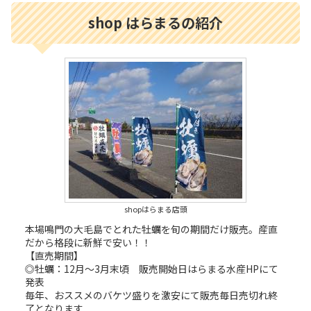
shop はらまるの紹介
shopはらまる店頭
本場鳴門の大毛島でとれた牡蠣を旬の期間だけ販売。産直
だから格段に新鮮で安い！！
【直売期間】
◎牡蠣：12月～3月末頃 販売開始日はらまる水産HPにて
発表
毎年、おススメのバケツ盛りを激安にて販売毎日売切れ終
了となります