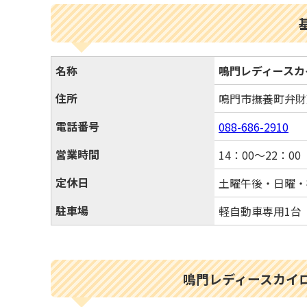
名称
鳴門レディースカ
住所
鳴門市撫養町弁
電話番号
088-686-2910
営業時間
14：00～22：00
定休日
土曜午後・日曜・
駐車場
軽自動車専用1台
鳴門レディースカイ