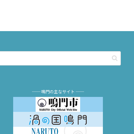
── 鳴門の主なサイト ──