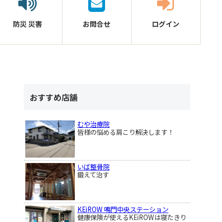
防災
災害
お問合せ
ログイン
おすすめ店舗
むや治療院
皆様の悩める肩こり解決します！
いば整骨院
鍛えて治す
KEiROW 鳴門中央ステーション
健康保険が使えるKEiROWは寝たきり