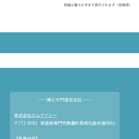
投稿は最大６件まで表示されます（投稿順）
──鳴との門運営会社 ──
株式会社エムアイシー
〒772-0001 徳島県鳴門市撫養町黒崎松島45番地61
【事業内容】