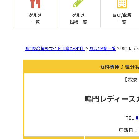
グルメ
グルメ
お店/企業
一覧
投稿一覧
一覧
鳴門総合情報サイト【鳴との門】
>
お店/企業 一覧
> 鳴門レデ
女性専用♪気分
【医療
鳴門レディース
TEL.
0
更新日：2