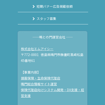
短期バナー広告掲載依頼
スタッフ募集
──鳴との門運営会社 ──
株式会社エムアイシー
〒772-0001 徳島県鳴門市撫養町黒崎松島
45番地61
【事業内容】
損害保険・生命保険代理店
鳴門総合情報サイト運営
保険代理店向けシステム開発・DX支援・経
営支援