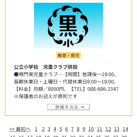
教育・育児
公立小学校 児童クラブ併設
●鳴門東児童クラブ…【時間】放課後～18:00、
長期休業日・土曜日・代替休業日8:00～18:00、
【料金】月額／8000円、【TEL】088-686-2347
※保護者のお迎えが原則です
<< 最初へ
1
2
3
4
5
6
7
8
9
10
11
12
13
14