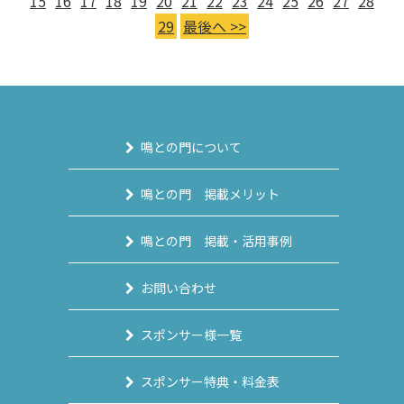
15
16
17
18
19
20
21
22
23
24
25
26
27
28
29
最後へ >>
鳴との門について
鳴との門 掲載メリット
鳴との門 掲載・活用事例
お問い合わせ
スポンサー様一覧
スポンサー特典・料金表