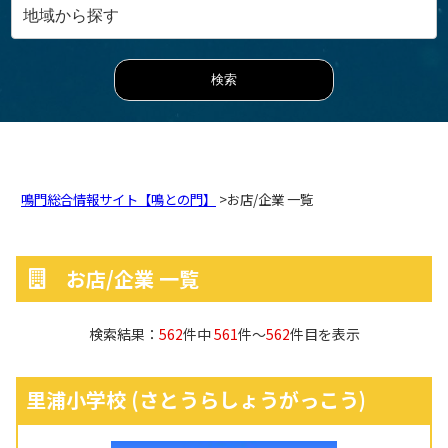
鳴門総合情報サイト【鳴との門】
>お店/企業 一覧
お店/企業 一覧
検索結果：
562
件中
561
件～
562
件目を表示
里浦小学校
(さとうらしょうがっこう)