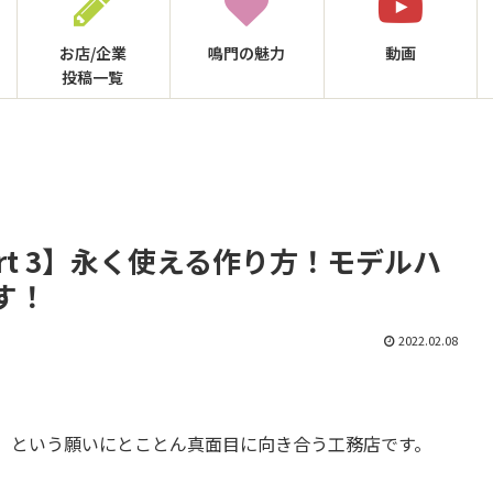
お店/企業
鳴門の
魅力
動画
投稿一覧
rt 3】永く使える作り方！モデルハ
す！
2022.02.08
」という願いにとことん真面目に向き合う工務店です。