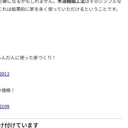
必要になるかもしれません。
木造軸組工法
はそのシンプルな
これは結果的に家を永く使っていただけるということです。
をふんだんに使った家づくり！
02012
い価格！
02109
け付けています