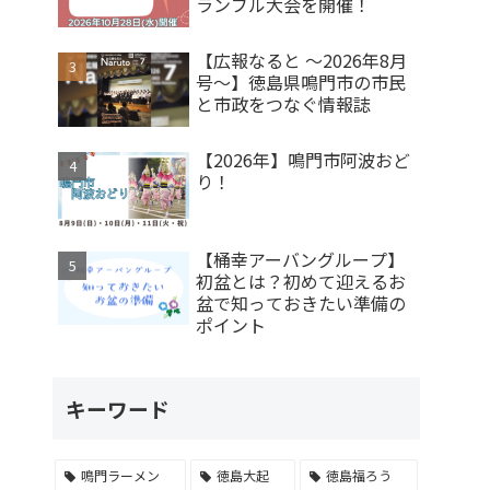
ランブル大会を開催！
【広報なると ～2026年8月
号～】徳島県鳴門市の市民
と市政をつなぐ情報誌
【2026年】鳴門市阿波おど
り！
【桶幸アーバングループ】
初盆とは？初めて迎えるお
盆で知っておきたい準備の
ポイント
キーワード
鳴門ラーメン
徳島大起
徳島福ろう