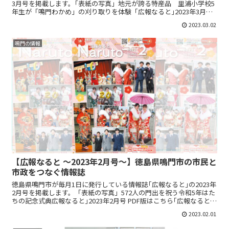
3月号を掲載します。｢表紙の写真」地元が誇る特産品 里浦小学校5
年生が「鳴門わかめ」の刈り取りを体験「広報なると｣2023年3月号
PDF版はこちら｢広報なると｣PDF版広...
2023.03.02
鳴門の情報
【広報なると ～2023年2月号～】徳島県鳴門市の市民と
市政をつなぐ情報誌
徳島県鳴門市が毎月1日に発行している情報誌｢広報なると｣の2023年
2月号を掲載します。「表紙の写真」572人の門出を祝う令和5年はた
ちの記念式典広報なると｣2023年2月号 PDF版はこちら｢広報なると｣
PDF版広報なるとのPDF版です。...
2023.02.01