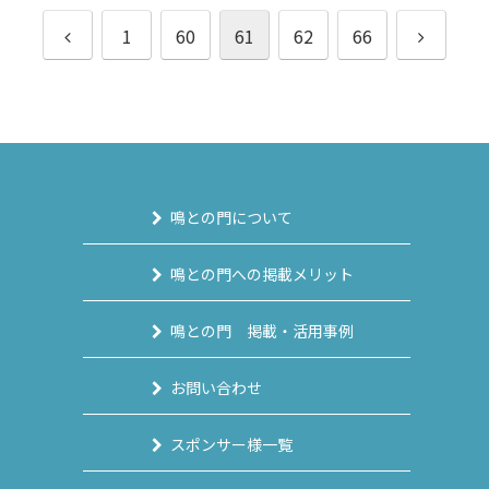
前
次
1
60
61
62
66
へ
へ
鳴との門について
鳴との門への掲載メリット
鳴との門 掲載・活用事例
お問い合わせ
スポンサー様一覧