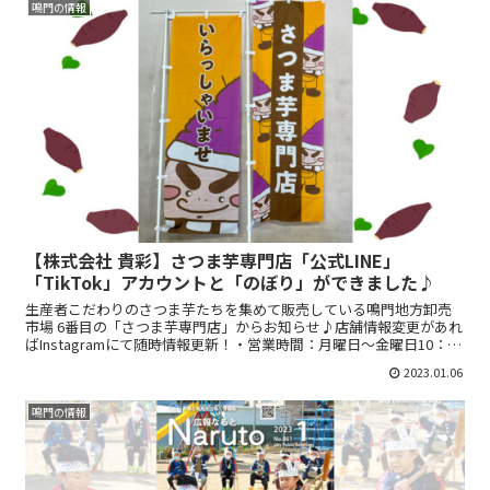
鳴門の情報
【株式会社 貴彩】さつま芋専門店「公式LINE」
「TikTok」アカウントと「のぼり」ができました♪
生産者こだわりのさつま芋たちを集めて販売している鳴門地方卸売
市場 6番目の「さつま芋専門店」からお知らせ♪店舗情報変更があれ
ばInstagramにて随時情報更新！・営業時間：月曜日～金曜日10：00
～16：00・定休日：土曜日、日曜日、祝日...
2023.01.06
鳴門の情報