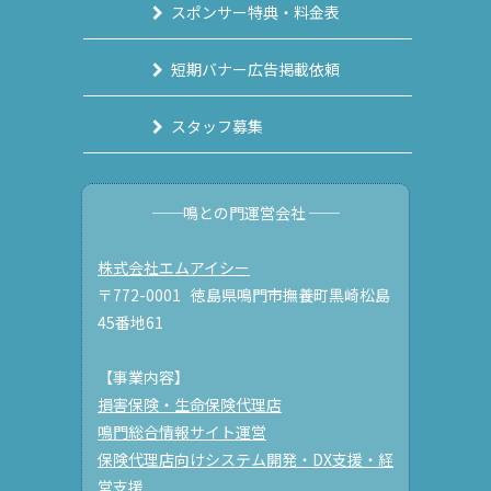
スポンサー特典・料金表
短期バナー広告掲載依頼
スタッフ募集
──鳴との門運営会社 ──
株式会社エムアイシー
〒772-0001 徳島県鳴門市撫養町黒崎松島
45番地61
【事業内容】
損害保険・生命保険代理店
鳴門総合情報サイト運営
保険代理店向けシステム開発・DX支援・経
営支援