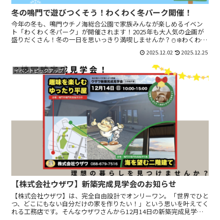
冬の鳴門で遊びつくそう！わくわく冬パーク開催！
今年の冬も、鳴門ウチノ海総合公園で家族みんなが楽しめるイベン
ト「わくわく冬パーク」が開催されます！2025年も大人気の企画が
盛りだくさん！冬の一日を思いっきり満喫しませんか？⛄❄️わくわく
冬パーク■日時：2025年12月21日(日)/10:...
2025.12.02
2025.12.25
イベントピックアップ
【株式会社ウザワ】新築完成見学会のお知らせ
【株式会社ウザワ】は、完全自由設計でオンリーワン。「世界でひと
つ、どこにもない自分だけの家を作りたい！」という思いを叶えてく
れる工務店です。そんなウザワさんから12月14日の新築完成見学会
のご案内です。趣味を楽しむゆったり平屋×海を望む二階...