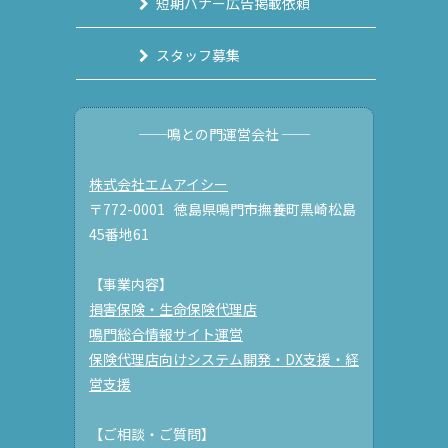
短期バナー広告掲載依頼
スタッフ募集
──鳴との門運営会社 ──
株式会社エムアイシー
〒772-0001 徳島県鳴門市撫養町黒崎松島
45番地61
【事業内容】
損害保険・生命保険代理店
鳴門総合情報サイト運営
保険代理店向けシステム開発・DX支援・経
営支援
【ご相談・ご質問】