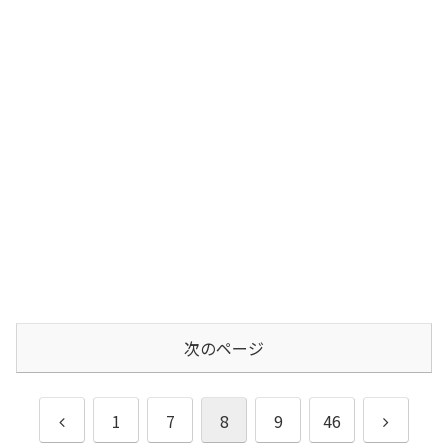
次のページ
前
次
1
7
8
9
46