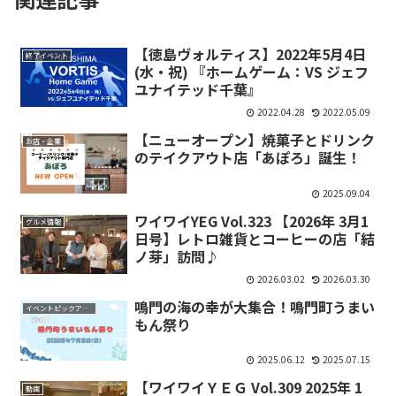
【徳島ヴォルティス】2022年5月4日
終了イベント
(水・祝) 『ホームゲーム：VS ジェフ
ユナイテッド千葉』
2022.04.28
2022.05.09
【ニューオープン】焼菓子とドリンク
お店・企業
のテイクアウト店「あぽろ」誕生！
2025.09.04
ワイワイYEG Vol.323 【2026年 3月1
グルメ情報
日号】レトロ雑貨とコーヒーの店「結
ノ芽」訪問♪
2026.03.02
2026.03.30
鳴門の海の幸が大集合！鳴門町うまい
イベントピックアップ
もん祭り
2025.06.12
2025.07.15
【ワイワイＹＥＧ Vol.309 2025年 1
動画