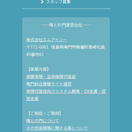
スタッフ募集
──鳴との門運営会社 ──
株式会社エムアイシー
〒772-0001 徳島県鳴門市撫養町黒崎松島
45番地61
【事業内容】
損害保険・生命保険代理店
鳴門総合情報サイト運営
保険代理店向けシステム開発・DX支援・経
営支援
【ご相談・ご質問】
鳴との門について
その他保険等に関する事について