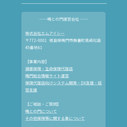
──鳴との門運営会社 ──
株式会社エムアイシー
〒772-0001 徳島県鳴門市撫養町黒崎松島
45番地61
【事業内容】
損害保険・生命保険代理店
鳴門総合情報サイト運営
保険代理店向けシステム開発・DX支援・経
営支援
【ご相談・ご質問】
鳴との門について
その他保険等に関する事について