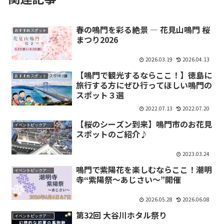
春の鳴門を彩る絶景 ― 花見山鳴門 桜
おすすめスポット
まつり2026
2026.03.19
2026.04.13
【鳴門で観光するならここ！】徳島に
おすすめスポット
旅行する方にぜひ行ってほしい鳴門の
スポット３選
2022.07.13
2022.07.20
【桜のシーズン到来】鳴門市のお花見
イベントピックアップ
スポットのご紹介♪
2023.03.24
鳴門で紫陽花を楽しむならここ！潮明
イベントピックアップ
寺“紫陽祭〜あじさい〜”開催
2026.05.28
2026.06.08
第32回 大谷川ホタル祭り
イベントピックアップ