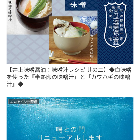
【井上味噌醤油：味噌汁レシピ 其の二】◆白味噌
を使った『半熟卵の味噌汁』と『カワハギの味噌
汁』◆
エムアイシー配信