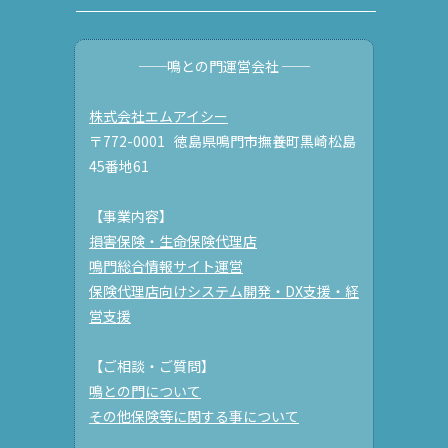
──鳴との門運営会社 ──
株式会社エムアイシー
〒772-0001 徳島県鳴門市撫養町黒崎松島
45番地61
【事業内容】
損害保険・生命保険代理店
鳴門総合情報サイト運営
保険代理店向けシステム開発・DX支援・経
営支援
【ご相談・ご質問】
鳴との門について
その他保険等に関する事について