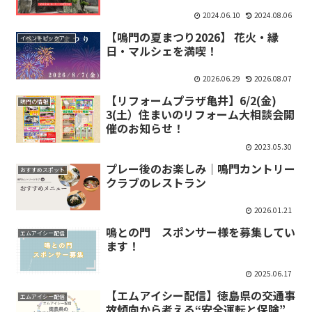
2024.06.10
2024.08.06
【鳴門の夏まつり2026】 花火・縁
イベントピックアップ
日・マルシェを満喫！
2026.06.29
2026.08.07
【リフォームプラザ亀井】6/2(金)
鳴門の情報
3(土）住まいのリフォーム大相談会開
催のお知らせ！
2023.05.30
プレー後のお楽しみ｜鳴門カントリー
おすすめスポット
クラブのレストラン
2026.01.21
鳴との門 スポンサー様を募集してい
エムアイシー配信
ます！
2025.06.17
【エムアイシー配信】徳島県の交通事
エムアイシー配信
故傾向から考える“安全運転と保険”