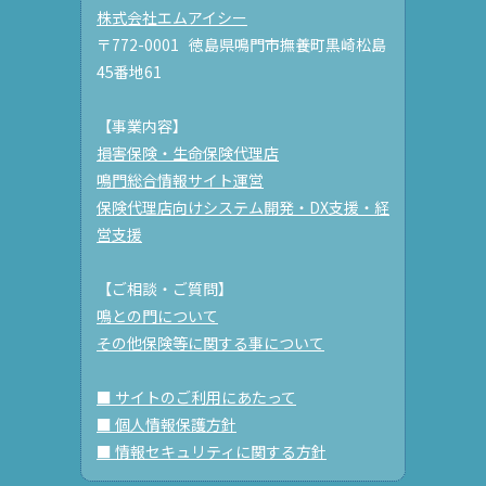
株式会社エムアイシー
〒772-0001 徳島県鳴門市撫養町黒崎松島
45番地61
【事業内容】
損害保険・生命保険代理店
鳴門総合情報サイト運営
保険代理店向けシステム開発・DX支援・経
営支援
【ご相談・ご質問】
鳴との門について
その他保険等に関する事について
■ サイトのご利用にあたって
■ 個人情報保護方針
■ 情報セキュリティに関する方針