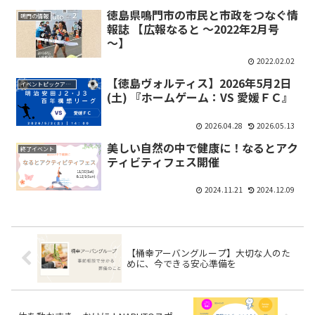
徳島県鳴門市の市民と市政をつなぐ情
鳴門の情報
報誌 【広報なると ～2022年2月号
～】
2022.02.02
【徳島ヴォルティス】2026年5月2日
イベントピックアップ
(土) 『ホームゲーム：VS 愛媛ＦＣ』
2026.04.28
2026.05.13
美しい自然の中で健康に！なるとアク
終了イベント
ティビティフェス開催
2024.11.21
2024.12.09
【桶幸アーバングループ】大切な人のた
めに、今できる安心準備を