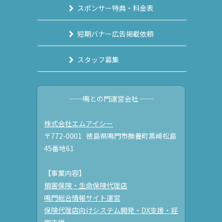
スポンサー特典・料金表
短期バナー広告掲載依頼
スタッフ募集
──鳴との門運営会社 ──
株式会社エムアイシー
〒772-0001 徳島県鳴門市撫養町黒崎松島
45番地61
【事業内容】
損害保険・生命保険代理店
鳴門総合情報サイト運営
保険代理店向けシステム開発・DX支援・経