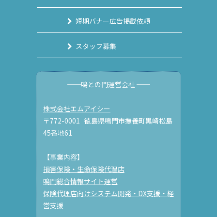
短期バナー広告掲載依頼
スタッフ募集
──鳴との門運営会社 ──
株式会社エムアイシー
〒772-0001 徳島県鳴門市撫養町黒崎松島
45番地61
【事業内容】
損害保険・生命保険代理店
鳴門総合情報サイト運営
保険代理店向けシステム開発・DX支援・経
営支援