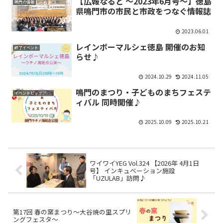
【広報なると ～2023年6月号～】徳島
鳴門の情報
県鳴門市の市民と市政をつなぐ情報誌
2023.06.01
レインボーマルシェ徳島 開催のお知
終了イベント
らせ♪
2024.10.29
2024.11.05
鳴門のまつり・子どものまちフェステ
イベントピックアップ
ィバル 同時開催♪
2025.10.09
2025.10.21
ワイワイYEG Vol.324 【2026年 4月1日
号】 インキュベーション施設
「UZULAB」訪問♪
第17回 春の窯まつり～大谷焼の里スプリ
ングフェスタ～