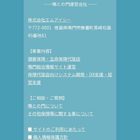
──鳴との門運営会社 ──
株式会社エムアイシー
〒772-0001 徳島県鳴門市撫養町黒崎松島
45番地61
【事業内容】
損害保険・生命保険代理店
鳴門総合情報サイト運営
保険代理店向けシステム開発・DX支援・経
営支援
【ご相談・ご質問】
鳴との門について
その他保険等に関する事について
■ サイトのご利用にあたって
■ 個人情報保護方針