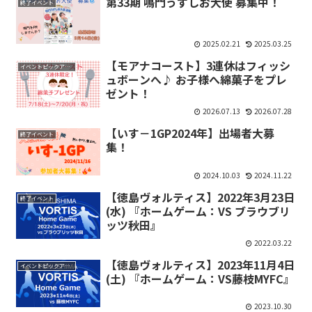
第33期 鳴門うずしお大使 募集中！
終了イベント
2025.02.21
2025.03.25
【モアナコースト】3連休はフィッシ
イベントピックアップ
ュボーンへ♪ お子様へ綿菓子をプレ
ゼント！
2026.07.13
2026.07.28
【いす－1GP2024年】出場者大募
終了イベント
集！
2024.10.03
2024.11.22
【徳島ヴォルティス】2022年3月23日
終了イベント
(水) 『ホームゲーム：VS ブラウブリ
ッツ秋田』
2022.03.22
【徳島ヴォルティス】2023年11月4日
イベントピックアップ
(土) 『ホームゲーム：VS藤枝MYFC』
2023.10.30