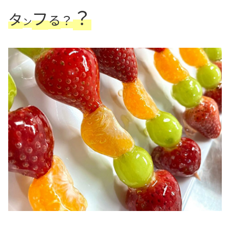
？
フ
タ
る
？
ン