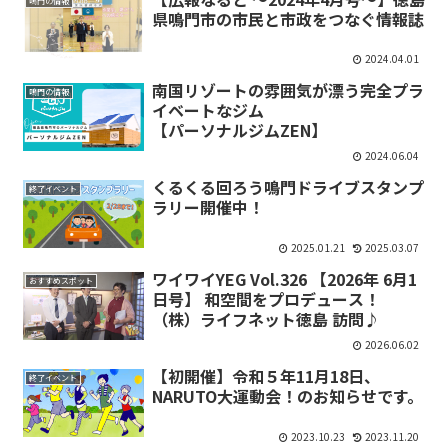
鳴門の情報
県鳴門市の市民と市政をつなぐ情報誌
2024.04.01
南国リゾートの雰囲気が漂う完全プラ
鳴門の情報
イベートなジム
【パーソナルジムZEN】
2024.06.04
くるくる回ろう鳴門ドライブスタンプ
終了イベント
ラリー開催中！
2025.01.21
2025.03.07
ワイワイYEG Vol.326 【2026年 6月1
おすすめスポット
日号】 和空間をプロデュース！
（株）ライフネット徳島 訪問♪
2026.06.02
【初開催】令和５年11月18日、
終了イベント
NARUTO大運動会！のお知らせです。
2023.10.23
2023.11.20