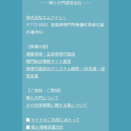
──鳴との門運営会社 ──
株式会社エムアイシー
〒772-0001 徳島県鳴門市撫養町黒崎松島
45番地61
【事業内容】
損害保険・生命保険代理店
鳴門総合情報サイト運営
保険代理店向けシステム開発・DX支援・経
営支援
【ご相談・ご質問】
鳴との門について
その他保険等に関する事について
■ サイトのご利用にあたって
■ 個人情報保護方針