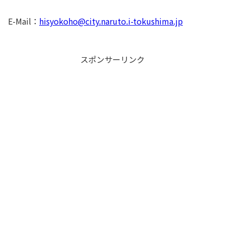
E-Mail：
hisyokoho@city.naruto.i-tokushima.jp
スポンサーリンク