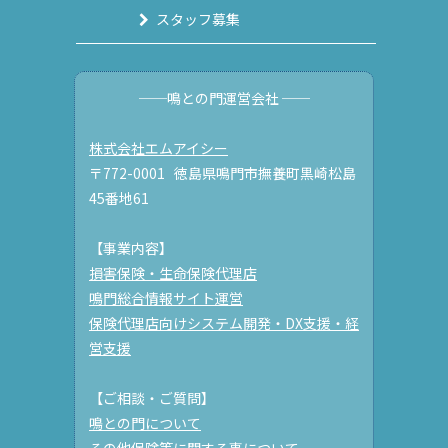
スタッフ募集
──鳴との門運営会社 ──
株式会社エムアイシー
〒772-0001 徳島県鳴門市撫養町黒崎松島
45番地61
【事業内容】
損害保険・生命保険代理店
鳴門総合情報サイト運営
保険代理店向けシステム開発・DX支援・経
営支援
【ご相談・ご質問】
鳴との門について
その他保険等に関する事について