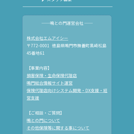
──鳴との門運営会社 ──
株式会社エムアイシー
〒772-0001 徳島県鳴門市撫養町黒崎松島
45番地61
【事業内容】
損害保険・生命保険代理店
鳴門総合情報サイト運営
保険代理店向けシステム開発・DX支援・経
営支援
【ご相談・ご質問】
鳴との門について
その他保険等に関する事について