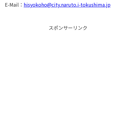
E-Mail：
hisyokoho@city.naruto.i-tokushima.jp
スポンサーリンク