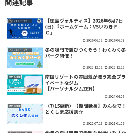
関連記事
【徳島ヴォルティス】2026年6月7日
イベントピックアップ
(日) 『ホームゲーム：VSいわきＦ
Ｃ』
2026.06.02
2026.06.08
冬の鳴門で遊びつくそう！わくわく冬
イベントピックアップ
パーク開催！
2025.12.02
2025.12.25
南国リゾートの雰囲気が漂う完全プラ
鳴門の情報
イベートなジム
【パーソナルジムZEN】
2024.06.04
（7/15更新）【期間延長】みんなで！
鳴門の情報
とくしま応援割☆
2022.07.15
2023.01.06
今年の夏は鳴門で素敵な出会いを「な