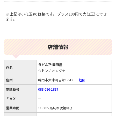
※上記は小(1玉)の価格です。プラス100円で大(2玉)にでき
ます。
店舗情報
うどん乃 岡田屋
店名
ウドンノ オカダヤ
住所
鳴門市大津町吉永17-13
[地図]
電話番号
088-686-1887
ＦＡＸ
―
営業時間
11:00～売切れ次第終了