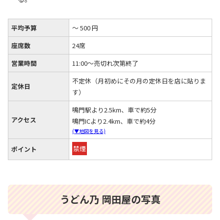
平均予算
～ 500 円
座席数
24席
営業時間
11:00～売切れ次第終了
不定休（月初めにその月の定休日を店に貼りま
定休日
す）
鳴門駅より2.5km、車で約5分
アクセス
鳴門ICより2.4km、車で約4分
(▼地図を見る)
禁煙
ポイント
うどん乃 岡田屋の写真