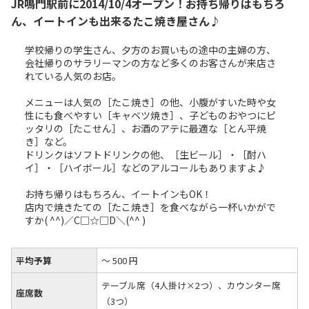
JR鳴門駅前に2014/10/4オープン！お持ち帰りはもちろ
ん、イートインも出来るたこ焼き屋さん♪
学校帰りの学生さん、夕方のお買いもの途中の主婦の方、
会社帰りのサラリーマンの方など多くのお客さんが来店さ
れている人気のお店。
メニューは人気の［たこ焼き］の他、小腹がすいた時や女
性にも食べやすい［キャベツ焼き］、子どものおやつにピ
ッタリの［たこせん］、お酒のアテに最適な［とん平焼
き］など。
ドリンクはソフトドリンクの他、［生ビール］・［酎ハ
イ］・［ハイボール］などのアルコールもありますよ♪
お持ち帰りはもちろん、イートインもOK！
店内で焼きたての［たこ焼き］を食べながら一杯いかがで
すか( ^^)／C□☆□D＼(^^ )
平均予算
～ 500 円
テーブル席（4人掛け×2つ）、カウンター席
座席数
（3つ）