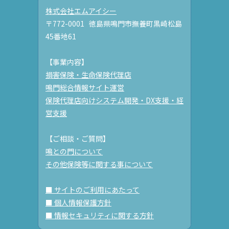
株式会社エムアイシー
〒772-0001 徳島県鳴門市撫養町黒崎松島
45番地61
【事業内容】
損害保険・生命保険代理店
鳴門総合情報サイト運営
保険代理店向けシステム開発・DX支援・経
営支援
【ご相談・ご質問】
鳴との門について
その他保険等に関する事について
■ サイトのご利用にあたって
■ 個人情報保護方針
■ 情報セキュリティに関する方針