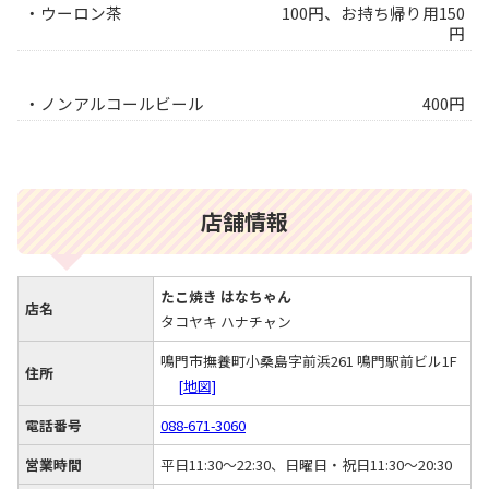
・ウーロン茶
100円、お持ち帰り用150
円
・ノンアルコールビール
400円
店舗情報
たこ焼き はなちゃん
店名
タコヤキ ハナチャン
鳴門市撫養町小桑島字前浜261 鳴門駅前ビル1F
住所
[地図]
電話番号
088-671-3060
営業時間
平日11:30～22:30、日曜日・祝日11:30～20:30