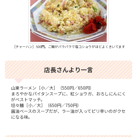
［チャーハン］500円。ご飯がパラパラで塩コショウがほどよくきいてます
店長さんより一言
山東ラーメン［小／大］（550円／650円）
まろやかなパイタンスープに、紅ショウガ、おろしにんにく
がベストマッチ。
坦々麺［小／大］（650円／750円）
醤油ベースのスープだが、ラー油が入ってピリ辛いのがクセ
になる味。