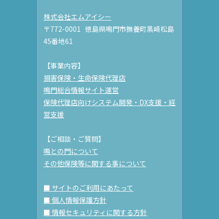
株式会社エムアイシー
〒772-0001 徳島県鳴門市撫養町黒崎松島
45番地61
【事業内容】
損害保険・生命保険代理店
鳴門総合情報サイト運営
保険代理店向けシステム開発・DX支援・経
営支援
【ご相談・ご質問】
鳴との門について
その他保険等に関する事について
■ サイトのご利用にあたって
■ 個人情報保護方針
■ 情報セキュリティに関する方針