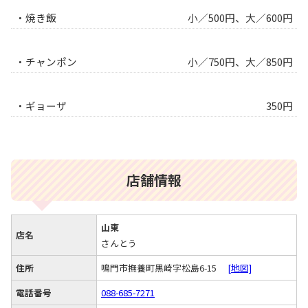
・焼き飯
小／500円、大／600円
・チャンポン
小／750円、大／850円
・ギョーザ
350円
店舗情報
山東
店名
さんとう
住所
鳴門市撫養町黒崎字松島6-15
[地図]
電話番号
088-685-7271