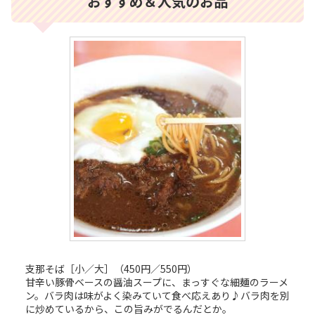
おすすめ＆人気のお品
支那そば［小／大］（450円／550円）
甘辛い豚骨ベースの醤油スープに、まっすぐな細麺のラーメ
ン。バラ肉は味がよく染みていて食べ応えあり♪バラ肉を別
に炒めているから、この旨みがでるんだとか。