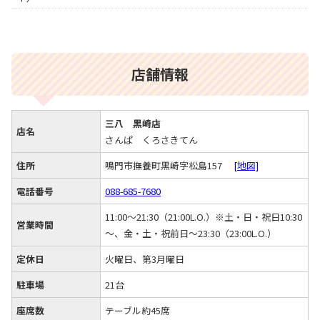
店舗情報
三八 黒崎店
店名
さんぱ くろさきてん
住所
鳴門市撫養町黒崎字松島157
[地図]
電話番号
088-685-7680
11:00～21:30（21:00L.O.）※土・日・祝日10:30
営業時間
～、金・土・祝前日～23:30（23:00L.O.）
定休日
火曜日、第3月曜日
駐車場
21台
座席数
テーブル約45席