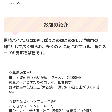
しょう。
お店の紹介
黒崎バイパスにはやっぱりこの顔このお店♪“鳴門の
味”として広く知られ、多くの人に愛されている、黄金ス
ープの支那そば屋です。
――――――――――――――――――――――――――――――――――――――――――――
☆黒崎店限定!
■ 阿波藍甕（あいがめ）ラーメン（1100円）
黄金スープとすだちのコラボ。相性抜群!
器は徳島の伝統工芸“大谷焼”で贅沢にお召し上がりくださ
い。
☆お得なセットメニュー全8種!
お好きなラーメンに＋490円
■Aセット：半炒飯＋餃子（5個入）or唐揚げ（3個入）