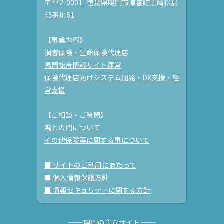
〒772-0001 徳島県鳴門市撫養町黒崎松島
45番地61
【事業内容】
損害保険・生命保険代理店
鳴門総合情報サイト運営
保険代理店向けシステム開発・DX支援・経
営支援
【ご相談・ご質問】
鳴との門について
その他保険等に関する事について
■ サイトのご利用にあたって
■ 個人情報保護方針
■ 情報セキュリティに関する方針
── 鳴門の主なサイト ──