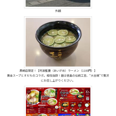
外観
黒崎店限定！【阿波藍甕（あいがめ）ラーメン（1100円）】
黄金スープとすだちのコラボ。相性抜群！器は徳島の伝統工芸、“大谷焼”で贅沢
にお召し上がりください。