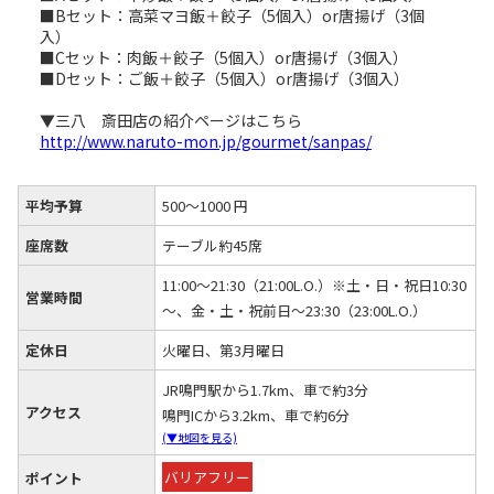
■Bセット：高菜マヨ飯＋餃子（5個入）or唐揚げ（3個
入）
■Cセット：肉飯＋餃子（5個入）or唐揚げ（3個入）
■Dセット：ご飯＋餃子（5個入）or唐揚げ（3個入）
▼三八 斎田店の紹介ページはこちら
http://www.naruto-mon.jp/gourmet/sanpas/
平均予算
500～1000 円
座席数
テーブル約45席
11:00～21:30（21:00L.O.）※土・日・祝日10:30
営業時間
～、金・土・祝前日～23:30（23:00L.O.）
定休日
火曜日、第3月曜日
JR鳴門駅から1.7km、車で約3分
アクセス
鳴門ICから3.2km、車で約6分
(▼地図を見る)
バリアフリー
ポイント