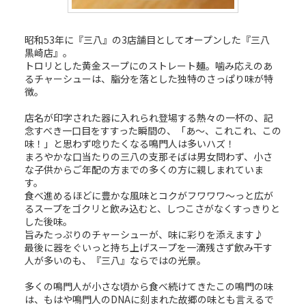
昭和53年に『三八』の3店舗目としてオープンした『三八
黒崎店』。
トロリとした黄金スープにのストレート麺。噛み応えのあ
るチャーシューは、脂分を落とした独特のさっぱり味が特
徴。
店名が印字された器に入れられ登場する熱々の一杯の、記
念すべき一口目をすすった瞬間の、「あ～、これこれ、この
味！」と思わず唸りたくなる鳴門人は多いハズ！
まろやかな口当たりの三八の支那そばは男女問わず、小さ
な子供からご年配の方までの多くの方に親しまれていま
す。
食べ進めるほどに豊かな風味とコクがフワワワ～っと広が
るスープをゴクリと飲み込むと、しつこさがなくすっきりと
した後味。
旨みたっぷりのチャーシューが、味に彩りを添えます♪
最後に器をぐいっと持ち上げスープを一滴残さず飲み干す
人が多いのも、『三八』ならではの光景。
多くの鳴門人が小さな頃から食べ続けてきたこの鳴門の味
は、もはや鳴門人のDNAに刻まれた故郷の味とも言えるで