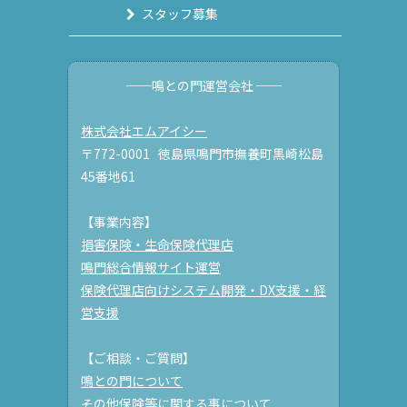
スタッフ募集
──鳴との門運営会社 ──
株式会社エムアイシー
〒772-0001 徳島県鳴門市撫養町黒崎松島
45番地61
【事業内容】
損害保険・生命保険代理店
鳴門総合情報サイト運営
保険代理店向けシステム開発・DX支援・経
営支援
【ご相談・ご質問】
鳴との門について
その他保険等に関する事について