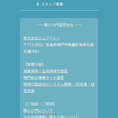
スタッフ募集
──鳴との門運営会社 ──
株式会社エムアイシー
〒772-0001 徳島県鳴門市撫養町黒崎松島
45番地61
【事業内容】
損害保険・生命保険代理店
鳴門総合情報サイト運営
保険代理店向けシステム開発・DX支援・経
営支援
【ご相談・ご質問】
鳴との門について
その他保険等に関する事について