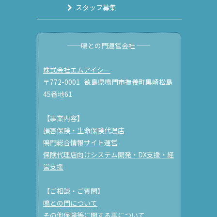
スタッフ募集
──鳴との門運営会社 ──
株式会社エムアイシー
〒772-0001 徳島県鳴門市撫養町黒崎松島
45番地61
【事業内容】
損害保険・生命保険代理店
鳴門総合情報サイト運営
保険代理店向けシステム開発・DX支援・経
営支援
【ご相談・ご質問】
鳴との門について
その他保険等に関する事について